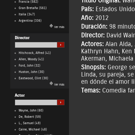
Título Original:
Wand
Francia
(582)
País:
Estados Unido
Gran Bretaña
(561)
Italia
(347)
Año:
2012
Argentina
(336)
Duración:
98 minut
Ver más
Director:
David Wai
Director
Actores:
Alan Alda
,
Kathryn Hahn
,
Ken 
Hitchcock, Alfred
(41)
Akerman
,
Michaela
Allen, Woody
(41)
Ford, John
(32)
Sinopsis:
George se 
Huston, John
(30)
Linda, su pareja, s
Eastwood, Clint
(30)
en dónde el amor li
Ver más
Temas:
Comedia fam
Actor
Wayne, John
(60)
De, Robert
(59)
L., Samuel
(49)
Caine, Michael
(48)