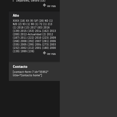
Depardieu, Gérard
(45)
Ver más
Año
XXXX (18)
XX (9)
S/F (28)
ND (1)
N/D (2)
93 (1)
90 (1)
72 (1)
213
(1)
2018 (13)
2017 (83)
2016
(139)
2015 (153)
2014 (162)
2013
(200)
2012-Actualidad (2)
2012
(187)
2011 (222)
2010 (223)
2009
(268)
2008 (292)
2007 (281)
2006
(335)
2005 (295)
2004 (273)
2003
(232)
2002 (212)
2001 (180)
2000
(139)
1999 (139)
Ver más
Contacto
[contact-form-7 id="35952"
title="Contacto home"]