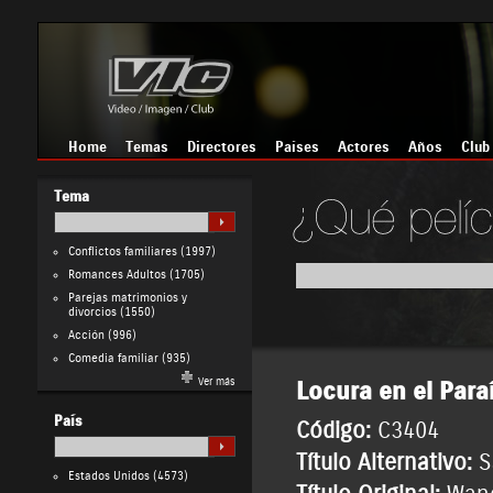
Home
Temas
Directores
Países
Actores
Años
Club
Tema
Conflictos familiares
(1997)
Romances Adultos
(1705)
Parejas matrimonios y
divorcios
(1550)
Acción
(996)
Comedia familiar
(935)
Ver más
Locura en el Para
País
Código:
C3404
Título Alternativo:
S
Estados Unidos
(4573)