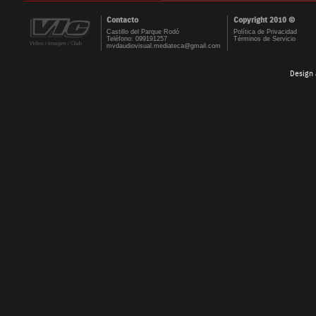
Contacto
Copyright 2010 ©
Castillo del Parque Rodó
Política de Privacidad
Teléfono: 099191257
Términos de Servicio
mvdaudiovisual.mediateca@gmail.com
Design 