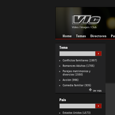
Home
Temas
Directores
Pa
Tema
Conflictos familiares
(1997)
Romances Adultos
(1705)
Parejas matrimonios y
divorcios
(1550)
Acción
(996)
Comedia familiar
(935)
Ver más
País
Estados Unidos
(4573)