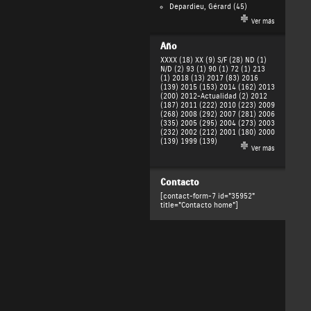
Depardieu, Gérard
(45)
Ver más
Año
XXXX (18)
XX (9)
S/F (28)
ND (1)
N/D (2)
93 (1)
90 (1)
72 (1)
213
(1)
2018 (13)
2017 (83)
2016
(139)
2015 (153)
2014 (162)
2013
(200)
2012-Actualidad (2)
2012
(187)
2011 (222)
2010 (223)
2009
(268)
2008 (292)
2007 (281)
2006
(335)
2005 (295)
2004 (273)
2003
(232)
2002 (212)
2001 (180)
2000
(139)
1999 (139)
Ver más
Contacto
[contact-form-7 id="35952"
title="Contacto home"]