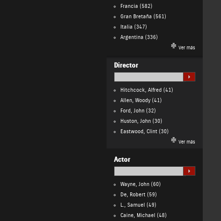
Francia
(582)
Gran Bretaña
(561)
Italia
(347)
Argentina
(336)
Ver más
Director
Hitchcock, Alfred
(41)
Allen, Woody
(41)
Ford, John
(32)
Huston, John
(30)
Eastwood, Clint
(30)
Ver más
Actor
Wayne, John
(60)
De, Robert
(59)
L., Samuel
(49)
Caine, Michael
(48)