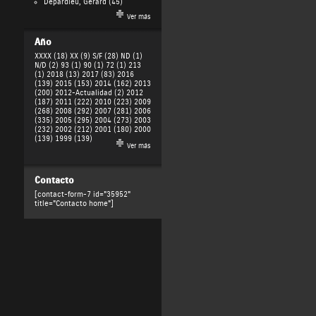
Depardieu, Gérard
(45)
Ver más
Año
XXXX (18)
XX (9)
S/F (28)
ND (1)
N/D (2)
93 (1)
90 (1)
72 (1)
213
(1)
2018 (13)
2017 (83)
2016
(139)
2015 (153)
2014 (162)
2013
(200)
2012-Actualidad (2)
2012
(187)
2011 (222)
2010 (223)
2009
(268)
2008 (292)
2007 (281)
2006
(335)
2005 (295)
2004 (273)
2003
(232)
2002 (212)
2001 (180)
2000
(139)
1999 (139)
Ver más
Contacto
[contact-form-7 id="35952"
title="Contacto home"]