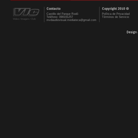
Contacto
Copyright 2010 ©
Castillo del Parque Rodó
Política de Privacidad
Teléfono: 099191257
Términos de Servicio
mvdaudiovisual.mediateca@gmail.com
Design 