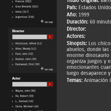
Título Original:
Barn
Francia
(582)
País:
Estados Unido
Gran Bretaña
(561)
Italia
(347)
Año:
1999
Argentina
(336)
Duración:
60 minut
Ver más
Director:
Director
Actores:
Sinopsis:
Los chicos
Hitchcock, Alfred
(41)
abuelos, donde las
Allen, Woody
(41)
Ford, John
(32)
enorme dinosaurio 
Huston, John
(30)
organiza juegos y 
Eastwood, Clint
(30)
emocionantes cuand
Ver más
luego desaparece y 
Actor
Temas:
Animación i
Wayne, John
(60)
De, Robert
(59)
L., Samuel
(49)
Caine, Michael
(48)