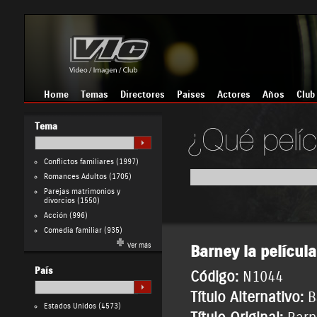
Home
Temas
Directores
Países
Actores
Años
Club
Tema
Conflictos familiares
(1997)
Romances Adultos
(1705)
Parejas matrimonios y
divorcios
(1550)
Acción
(996)
Comedia familiar
(935)
Ver más
Barney la película
País
Código:
N1044
Título Alternativo:
B
Estados Unidos
(4573)