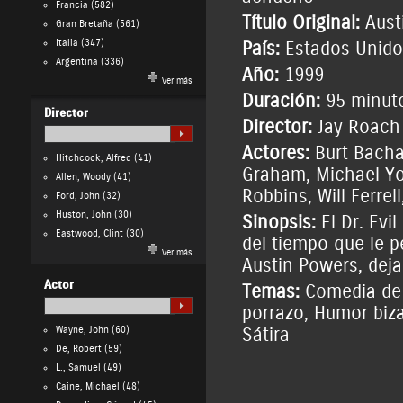
Francia
(582)
Título Original:
Aust
Gran Bretaña
(561)
Italia
(347)
País:
Estados Unido
Argentina
(336)
Año:
1999
Ver más
Duración:
95 minut
Director
Director:
Jay Roach
Actores:
Burt Bach
Hitchcock, Alfred
(41)
Graham
,
Michael Y
Allen, Woody
(41)
Robbins
,
Will Ferrell
Ford, John
(32)
Huston, John
(30)
Sinopsis:
El Dr. Evi
Eastwood, Clint
(30)
del tiempo que le p
Ver más
Austin Powers, deja
Actor
Temas:
Comedia de
porrazo
,
Humor biza
Wayne, John
(60)
Sátira
De, Robert
(59)
L., Samuel
(49)
Caine, Michael
(48)