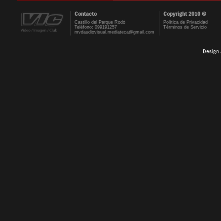
Contacto
Copyright 2010 ©
Castillo del Parque Rodó
Política de Privacidad
Teléfono: 099191257
Términos de Servicio
mvdaudiovisual.mediateca@gmail.com
Design 