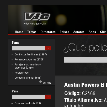
Home
Temas
Directores
Países
Actores
Años
Club
Tema
Conflictos familiares
(1997)
Romances Adultos
(1705)
Parejas matrimonios y
divorcios
(1550)
Acción
(996)
Comedia familiar
(935)
Ver más
Austin Powers El 
País
Código:
C2469
Título Alternativo:
A
Estados Unidos
(4573)
achuchó