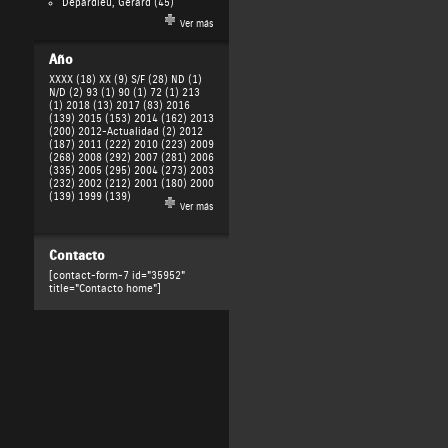
Depardieu, Gérard
(45)
Ver más
Año
XXXX (18)
XX (9)
S/F (28)
ND (1)
N/D (2)
93 (1)
90 (1)
72 (1)
213
(1)
2018 (13)
2017 (83)
2016
(139)
2015 (153)
2014 (162)
2013
(200)
2012-Actualidad (2)
2012
(187)
2011 (222)
2010 (223)
2009
(268)
2008 (292)
2007 (281)
2006
(335)
2005 (295)
2004 (273)
2003
(232)
2002 (212)
2001 (180)
2000
(139)
1999 (139)
Ver más
Contacto
[contact-form-7 id="35952"
title="Contacto home"]