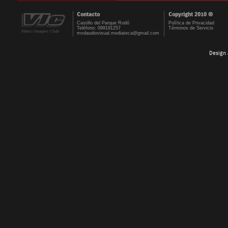
Contacto
Copyright 2010 ©
Castillo del Parque Rodó
Política de Privacidad
Teléfono: 099191257
Términos de Servicio
mvdaudiovisual.mediateca@gmail.com
Design 