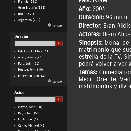
País:
Israel
Francia
(582)
Año:
2004
Gran Bretaña
(561)
Italia
(347)
Duración:
96 minut
Argentina
(336)
Director:
Eran Riklis
Ver más
Actores:
Hiam Abba
Director
Sinopsis:
Mona, de o
matrimonio que sus
Hitchcock, Alfred
(41)
estrella de la TV. 
Allen, Woody
(41)
podrá volver a ver a
Ford, John
(32)
Huston, John
(30)
Temas:
Comedia ro
Eastwood, Clint
(30)
Medio Oriente
,
Medi
Ver más
matrimonios y divo
Actor
Wayne, John
(60)
De, Robert
(59)
L., Samuel
(49)
Caine, Michael
(48)