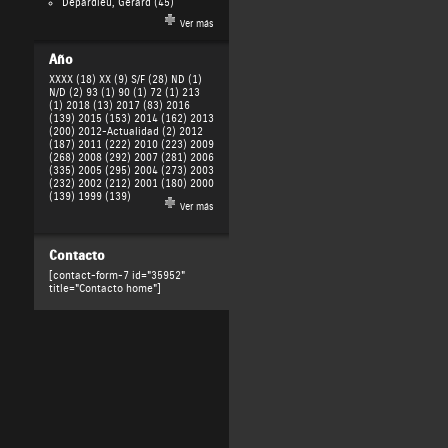
Depardieu, Gérard
(45)
Ver más
Año
XXXX (18)
XX (9)
S/F (28)
ND (1)
N/D (2)
93 (1)
90 (1)
72 (1)
213
(1)
2018 (13)
2017 (83)
2016
(139)
2015 (153)
2014 (162)
2013
(200)
2012-Actualidad (2)
2012
(187)
2011 (222)
2010 (223)
2009
(268)
2008 (292)
2007 (281)
2006
(335)
2005 (295)
2004 (273)
2003
(232)
2002 (212)
2001 (180)
2000
(139)
1999 (139)
Ver más
Contacto
[contact-form-7 id="35952"
title="Contacto home"]