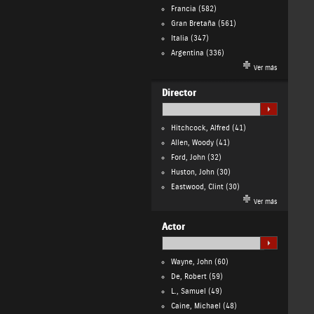
Francia
(582)
Gran Bretaña
(561)
Italia
(347)
Argentina
(336)
Ver más
Director
Hitchcock, Alfred
(41)
Allen, Woody
(41)
Ford, John
(32)
Huston, John
(30)
Eastwood, Clint
(30)
Ver más
Actor
Wayne, John
(60)
De, Robert
(59)
L., Samuel
(49)
Caine, Michael
(48)