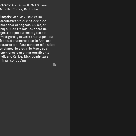
ctores:
Kurt Russell
,
Mel Gibson
,
ichelle Pfeiffer
,
Raul Julia
inopsis:
Mac Mckussic es un
arcotraficante que ha decidido
bandonar el negocio. Su mejor
migo, Nick Frescia, es ahora un
gente de policía encargado de
nvestigarle y llevarle ante la justicia.
ac está enamorado de Jo Ann, una
estauradora. Para conocer más sobre
os planes de droga de Mac y sus
onexiones con el narcotraficante
ejicano Carlos, Nick comienza a
ntimar con Jo Ann.