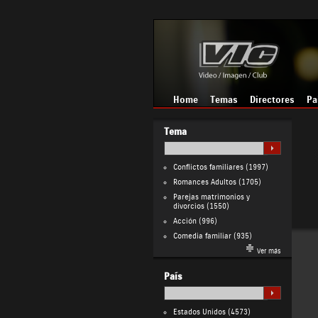
Home
Temas
Directores
Pa
Tema
Conflictos familiares
(1997)
Romances Adultos
(1705)
Parejas matrimonios y
divorcios
(1550)
Acción
(996)
Comedia familiar
(935)
Ver más
País
Estados Unidos
(4573)