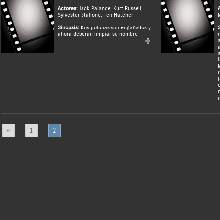
Actores:
Jack Palance
,
Kurt Russell
,
A
Sylvester Stallone
,
Teri Hatcher
M
Sinopsis:
Dos policías son engañados y
S
ahora deberán limpiar su nombre.
n
a
a
a
i
M
r
l
c
m
i
«
1
2