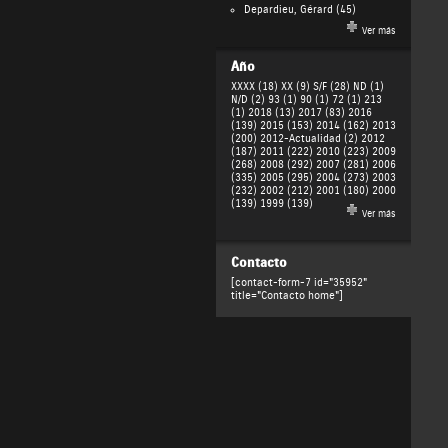
Depardieu, Gérard
(45)
Ver más
Año
XXXX (18)
XX (9)
S/F (28)
ND (1)
N/D (2)
93 (1)
90 (1)
72 (1)
213
(1)
2018 (13)
2017 (83)
2016
(139)
2015 (153)
2014 (162)
2013
(200)
2012-Actualidad (2)
2012
(187)
2011 (222)
2010 (223)
2009
(268)
2008 (292)
2007 (281)
2006
(335)
2005 (295)
2004 (273)
2003
(232)
2002 (212)
2001 (180)
2000
(139)
1999 (139)
Ver más
Contacto
[contact-form-7 id="35952"
title="Contacto home"]