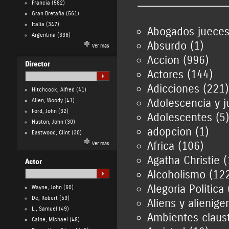
Francia
(582)
Gran Bretaña
(561)
Italia
(347)
Abogados jueces 
Argentina
(336)
Absurdo (1)
Ver más
Accion (996)
Director
Actores (144)
Adicciones (221)
Hitchcock, Alfred
(41)
Adolescencia y j
Allen, Woody
(41)
Ford, John
(32)
Adolescentes (5)
Huston, John
(30)
adopcion (1)
Eastwood, Clint
(30)
Africa (106)
Ver más
Agatha Christie (
Actor
Alcoholismo (12
Alegoria Politica 
Wayne, John
(60)
De, Robert
(59)
Aliens y alienige
L., Samuel
(49)
Ambientes claust
Caine, Michael
(48)