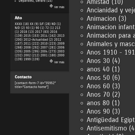
Amistad (10)
Depardieu, Gérard
(45)
Ver más
Ancianidad y vej
Animacion (3)
Año
XXXX (18)
XX (9)
S/F (28)
ND (1)
Animacion infanti
N/D (2)
93 (1)
90 (1)
72 (1)
213
(1)
2018 (13)
2017 (83)
2016
Animacion para a
(139)
2015 (153)
2014 (162)
2013
(200)
2012-Actualidad (2)
2012
Animales y masc
(187)
2011 (222)
2010 (223)
2009
(268)
2008 (292)
2007 (281)
2006
Anos 1910 - 191
(335)
2005 (295)
2004 (273)
2003
(232)
2002 (212)
2001 (180)
2000
Anos 30 (4)
(139)
1999 (139)
Ver más
anos 40 (1)
Anos 50 (6)
Contacto
[contact-form-7 id="35952"
Anos 60 (3)
title="Contacto home"]
Anos 70 (2)
anos 80 (1)
Anos 90 (3)
Antigüedad Egipt
Antisemitismo (4