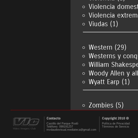
Violencia domest
Violencia extrem
Viudas (1)
Western (29)
Westerns y conqu
William Shakespe
Woody Allen y al
Wyatt Earp (1)
Zombies (5)
Contacto
Copyright 2010 ©
Castillo del Parque Rodó
Política de Privacidad
Teléfono: 099191257
Términos de Servicio
mvdaudiovisual.mediateca@gmail.com