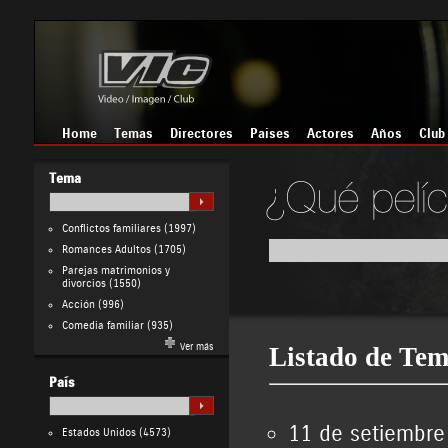
Home
Temas
Directores
Países
Actores
Años
Club
Tema
Conflictos familiares
(1997)
Romances Adultos
(1705)
Parejas matrimonios y
divorcios
(1550)
Acción
(996)
Comedia familiar
(935)
Ver más
Listado de Tem
País
11 de setiembre
Estados Unidos
(4573)