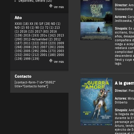
Depardieu, Gérard
(45)
Director:
Ant
Ver más
Grassadohia
Actores:
Cori
Año
Jedikowska
,
XXXX (18)
XX (9)
S/F (28)
ND (1)
N/D (2)
93 (1)
90 (1)
72 (1)
213
Sinopsis:
En 
(1)
2018 (13)
2017 (83)
2016
siciliano, Gi
(139)
2015 (153)
2014 (162)
2013
años, desapa
(200)
2012-Actualidad (2)
2012
compañera de
(187)
2011 (222)
2010 (223)
2009
niega a acep
(268)
2008 (292)
2007 (281)
2006
rebelará cont
(335)
2005 (295)
2004 (273)
2003
complicidad 
(232)
2002 (212)
2001 (180)
2000
descenderá a
(139)
1999 (139)
llevó y cuya 
Ver más
lago.
Contacto
[contact-form-7 id="35952"
A la guer
title="Contacto home"]
Director:
Pie
Actores:
Mir
Diliberto
Sinopsis:
Amb
la llegada de
durante la II
personaje pri
Arturo, tendr
ejército de E
ganarse el c