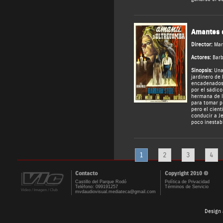
Amantes 
Director:
Mar
Actores:
Barb
Sinopsis:
Una 
jardinero de 
encadenados,
por el sádico
hermana de la
para tomar p
pero el cient
conducir a Je
poco inestabl
1
2
3
4
Contacto
Copyright 2010 ©
Castillo del Parque Rodó
Política de Privacidad
Teléfono: 099191257
Términos de Servicio
mvdaudiovisual.mediateca@gmail.com
Design 