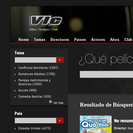
Home
Temas
Directores
Países
Actores
Años
Club
Tema
Conflictos familiares
(1997)
Romances Adultos
(1705)
Parejas matrimonios y
divorcios
(1550)
Acción
(996)
Comedia familiar
(935)
Ver más
Resultado de Búsque
País
No renunc
Estados Unidos
(4573)
Director:
Gen