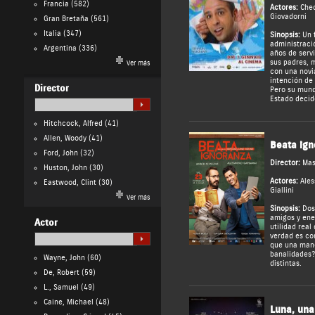
Francia
(582)
Actores:
Che
Giovadorni
Gran Bretaña
(561)
Italia
(347)
Sinopsis:
Un f
administraci
Argentina
(336)
años de servi
sus padres, 
Ver más
con una novia
intención de 
Director
Pero su mund
Estado decide
Hitchcock, Alfred
(41)
Allen, Woody
(41)
Beata ign
Ford, John
(32)
Director:
Mas
Huston, John
(30)
Actores:
Ale
Eastwood, Clint
(30)
Giallini
Ver más
Sinopsis:
Dos 
amigos y ene
Actor
utilidad real
verdad es co
que una mane
banalidades?
Wayne, John
(60)
distintas.
De, Robert
(59)
L., Samuel
(49)
Caine, Michael
(48)
Luna, una 