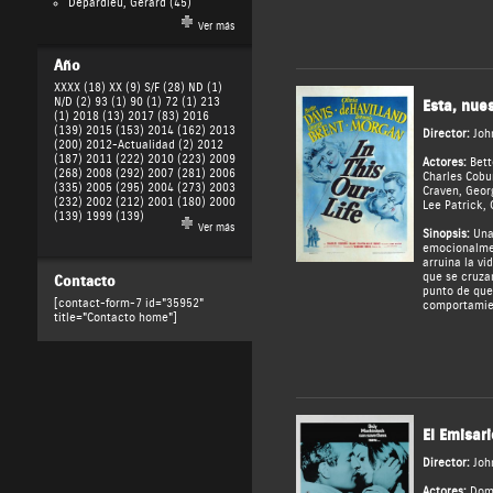
Depardieu, Gérard
(45)
Ver más
Año
XXXX (18)
XX (9)
S/F (28)
ND (1)
N/D (2)
93 (1)
90 (1)
72 (1)
213
Esta, nues
(1)
2018 (13)
2017 (83)
2016
(139)
2015 (153)
2014 (162)
2013
Director:
Joh
(200)
2012-Actualidad (2)
2012
(187)
2011 (222)
2010 (223)
2009
Actores:
Bett
(268)
2008 (292)
2007 (281)
2006
Charles Cobu
(335)
2005 (295)
2004 (273)
2003
Craven
,
Geor
(232)
2002 (212)
2001 (180)
2000
Lee Patrick
,
(139)
1999 (139)
Ver más
Sinopsis:
Una 
emocionalmen
arruina la vi
que se cruza
Contacto
punto de que
[contact-form-7 id="35952"
comportamien
title="Contacto home"]
El Emisar
Director:
Joh
Actores:
Dom