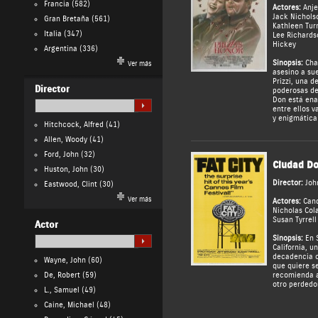
Francia
(582)
Actores:
Anje
Jack Nichols
Gran Bretaña
(561)
Kathleen Tur
Italia
(347)
Lee Richards
Hickey
Argentina
(336)
Sinopsis:
Char
Ver más
asesino a sue
Prizzi, una d
Director
poderosas de 
Don está ena
entre ellos v
y enigmática 
Hitchcock, Alfred
(41)
Allen, Woody
(41)
Ford, John
(32)
Ciudad D
Huston, John
(30)
Director:
Joh
Eastwood, Clint
(30)
Ver más
Actores:
Cand
Nicholas Col
Susan Tyrrell
Actor
Sinopsis:
En S
California, u
decadencia 
Wayne, John
(60)
que quiere se
De, Robert
(59)
recomienda a
otro perdedo
L., Samuel
(49)
Caine, Michael
(48)