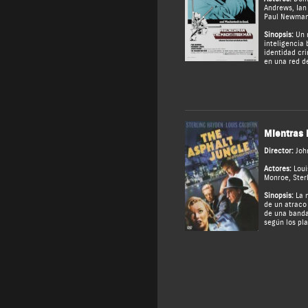
Andrews
,
Ian
Paul Newma
Sinopsis:
Un 
inteligencia
identidad cri
en una red d
Mientras 
Director:
Joh
Actores:
Loui
Monroe
,
Ster
Sinopsis:
La m
de un atraco 
de una banda
según los pla