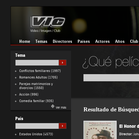
Home
Temas
Directores
Países
Actores
Años
Club
Tema
Conflictos familiares
(1997)
Romances Adultos
(1705)
Parejas matrimonios y
divorcios
(1550)
Acción
(996)
Comedia familiar
(935)
Ver más
Resultado de Búsque
País
El Honor d
Estados Unidos
(4573)
Director:
Joh