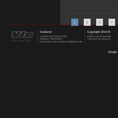
1
2
3
»
Contacto
Copyright 2010 ©
Castillo del Parque Rodó
Política de Privacidad
Teléfono: 099191257
Términos de Servicio
mvdaudiovisual.mediateca@gmail.com
Design 