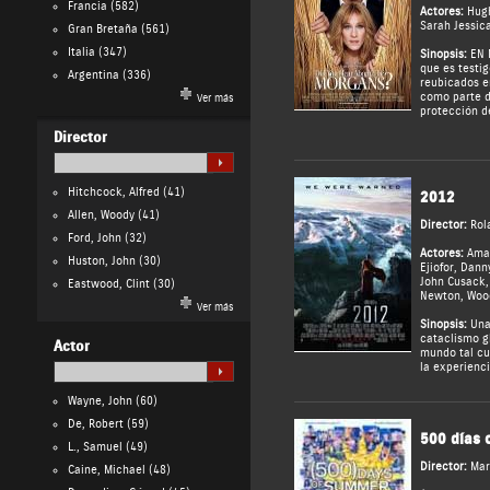
Francia
(582)
Actores:
Hug
Sarah Jessic
Gran Bretaña
(561)
Italia
(347)
Sinopsis:
EN N
que es testi
Argentina
(336)
reubicados e
como parte 
Ver más
protección de
Director
Hitchcock, Alfred
(41)
2012
Allen, Woody
(41)
Director:
Rol
Ford, John
(32)
Actores:
Ama
Huston, John
(30)
Ejiofor
,
Danny
John Cusack
Eastwood, Clint
(30)
Newton
,
Woo
Ver más
Sinopsis:
Una 
cataclismo g
Actor
mundo tal cu
la experienci
Wayne, John
(60)
De, Robert
(59)
500 días 
L., Samuel
(49)
Director:
Mar
Caine, Michael
(48)