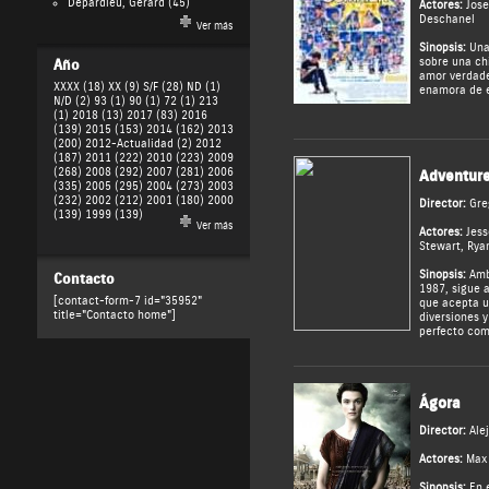
Depardieu, Gérard
(45)
Actores:
Jose
Deschanel
Ver más
Sinopsis:
Una
sobre una ch
Año
amor verdade
XXXX (18)
XX (9)
S/F (28)
ND (1)
enamora de e
N/D (2)
93 (1)
90 (1)
72 (1)
213
(1)
2018 (13)
2017 (83)
2016
(139)
2015 (153)
2014 (162)
2013
(200)
2012-Actualidad (2)
2012
(187)
2011 (222)
2010 (223)
2009
(268)
2008 (292)
2007 (281)
2006
Adventur
(335)
2005 (295)
2004 (273)
2003
(232)
2002 (212)
2001 (180)
2000
Director:
Gre
(139)
1999 (139)
Ver más
Actores:
Jess
Stewart
,
Rya
Sinopsis:
Ambi
Contacto
1987, sigue 
[contact-form-7 id="35952"
que acepta u
title="Contacto home"]
diversiones y
perfecto com
Ágora
Director:
Ale
Actores:
Max
Sinopsis:
En e