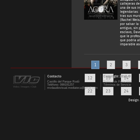
callejeras de
una de sus i
legendarias: 
tras sus mur
(Rachel Weisz
por salvar la
antiguo, sin 
esclavo, Dav
que le profes
que podría a
imparable as
1
2
3
Contacto
Copyright 2010 ©
12
13
14
Castillo del Parque Rodó
Política de Privacidad
Teléfono: 099191257
Términos de Servicio
mvdaudiovisual.mediateca@gmail.com
22
23
24
Design 