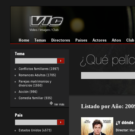
Home
Temas
Directores
Países
Actores
Años
Club
Tema
Conflictos familiares
(1997)
Romances Adultos
(1705)
Parejas matrimonios y
divorcios
(1550)
Acción
(996)
Comedia familiar
(935)
Ver más
Listado por Año
: 200
País
¿Y dónde 
Estados Unidos
(4573)
Director:
Mar