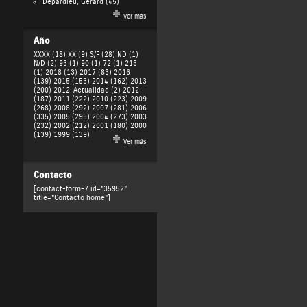
Depardieu, Gérard
(45)
Ver más
Año
XXXX (18)
XX (9)
S/F (28)
ND (1)
N/D (2)
93 (1)
90 (1)
72 (1)
213
(1)
2018 (13)
2017 (83)
2016
(139)
2015 (153)
2014 (162)
2013
(200)
2012-Actualidad (2)
2012
(187)
2011 (222)
2010 (223)
2009
(268)
2008 (292)
2007 (281)
2006
(335)
2005 (295)
2004 (273)
2003
(232)
2002 (212)
2001 (180)
2000
(139)
1999 (139)
Ver más
Contacto
[contact-form-7 id="35952"
title="Contacto home"]