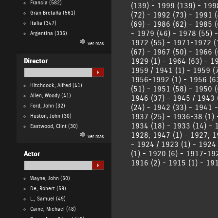
Francia
(582)
(139)
-
1999 (139)
-
199
Gran Bretaña
(561)
(72)
-
1992 (73)
-
1991 (
(69)
-
1986 (62)
-
1985 (
Italia
(347)
-
1979 (46)
-
1978 (55)
Argentina
(336)
1972 (55)
-
1971-1972 (
Ver más
(67)
-
1967 (50)
-
1966 (
1929 (1)
-
1964 (63)
-
19
Director
1959 / 1941 (1)
-
1959 (
1956-1992 (1)
-
1956 (6
Hitchcock, Alfred
(41)
(51)
-
1951 (58)
-
1950 (
Allen, Woody
(41)
1946 (37)
-
1945 / 1943 
Ford, John
(32)
(24)
-
1942 (33)
-
1941 -
1937 (25)
-
1936-38 (1)
Huston, John
(30)
1934 (18)
-
1933 (14)
-
Eastwood, Clint
(30)
1928; 1947 (1)
-
1927; 1
Ver más
-
1924 / 1923 (1)
-
1924 
(1)
-
1920 (6)
-
1917-192
Actor
1916 (2)
-
1915 (1)
-
191
Wayne, John
(60)
De, Robert
(59)
L., Samuel
(49)
Caine, Michael
(48)