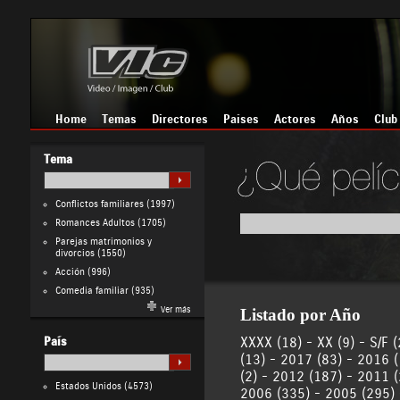
Home
Temas
Directores
Países
Actores
Años
Club
Tema
Conflictos familiares
(1997)
Romances Adultos
(1705)
Parejas matrimonios y
divorcios
(1550)
Acción
(996)
Comedia familiar
(935)
Ver más
Listado por Año
XXXX (18)
-
XX (9)
-
S/F (
País
(13)
-
2017 (83)
-
2016 (
(2)
-
2012 (187)
-
2011 (
Estados Unidos
(4573)
2006 (335)
-
2005 (295)