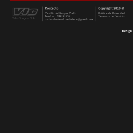
Contacto
Copyright 2010 ©
Castillo del Parque Rodó
Política de Privacidad
Teléfono: 099191257
Términos de Servicio
mvdaudiovisual.mediateca@gmail.com
Design 