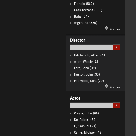
Francia
(582)
Gran Bretaña
(561)
Italia
(347)
Argentina
(336)
Ver más
Director
Hitchcock, Alfred
(41)
Allen, Woody
(41)
Ford, John
(32)
Huston, John
(30)
Eastwood, Clint
(30)
Ver más
Actor
Wayne, John
(60)
De, Robert
(59)
L., Samuel
(49)
Caine, Michael
(48)