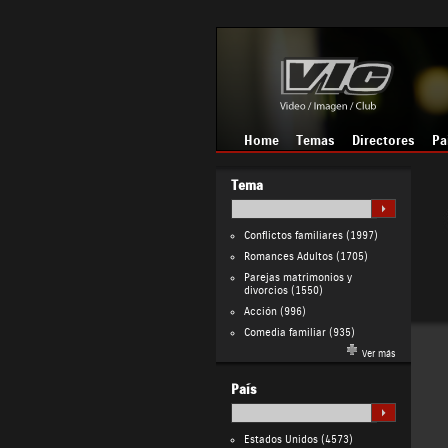
Home
Temas
Directores
Pa
Tema
Conflictos familiares
(1997)
Romances Adultos
(1705)
Parejas matrimonios y
divorcios
(1550)
Acción
(996)
Comedia familiar
(935)
Ver más
País
Estados Unidos
(4573)