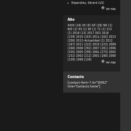
Depardieu, Gérard
(45)
Ver más
Año
XXXX (18)
XX (9)
S/F (28)
ND (1)
N/D (2)
93 (1)
90 (1)
72 (1)
213
(1)
2018 (13)
2017 (83)
2016
(139)
2015 (153)
2014 (162)
2013
(200)
2012-Actualidad (2)
2012
(187)
2011 (222)
2010 (223)
2009
(268)
2008 (292)
2007 (281)
2006
(335)
2005 (295)
2004 (273)
2003
(232)
2002 (212)
2001 (180)
2000
(139)
1999 (139)
Ver más
Contacto
[contact-form-7 id="35952"
title="Contacto home"]