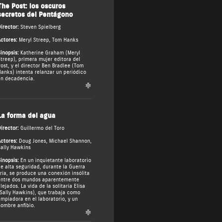
The Post: los oscuros
secretos del Pentágono
irector:
Steven Spielberg
ctores:
Meryl Streep
,
Tom Hanks
inopsis:
Katherine Graham (Meryl
treep), primera mujer editora del
ost, y el director Ben Bradlee (Tom
anks) intenta relanzar un periódico
n decadencia.
La forma del agua
irector:
Guillermo del Toro
ctores:
Doug Jones
,
Michael Shannon
,
ally Hawkins
inopsis:
En un inquietante laboratorio
e alta seguridad, durante la Guerra
ría, se produce una conexión insólita
ntre dos mundos aparentemente
lejados. La vida de la solitaria Elisa
Sally Hawkins), que trabaja como
impiadora en el laboratorio, y un
ombre anfibio.