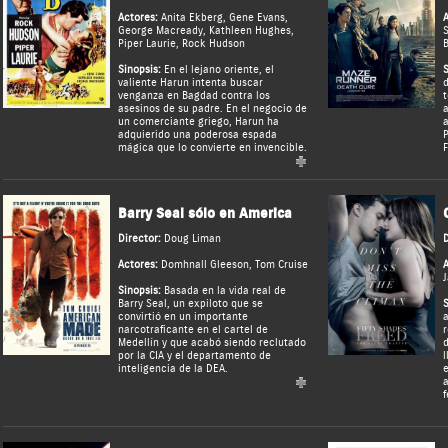
Actores:
Anita Ekberg
,
Gene Evans
,
A
George Macready
,
Kathleen Hughes
,
S
Piper Laurie
,
Rock Hudson
B
Sinopsis:
En el lejano oriente, el
S
valiente Harun intenta buscar
d
venganza en Bagdad contra los
t
asesinos de su padre. En el negocio de
a
un comerciante griego, Harun ha
a
adquierido una poderosa espada
P
mágica que lo convierte en invencible.
F
Barry Seal sólo en America
Director:
Doug Liman
D
Actores:
Domhnall Gleeson
,
Tom Cruise
A
J
Sinopsis:
Basada en la vida real de
Barry Seal, un expiloto que se
S
convirtió en un importante
a
narcotraficante en el cartel de
r
Medellín y que acabó siendo reclutado
d
por la CIA y el departamento de
l
inteligencia de la DEA.
e
a
f