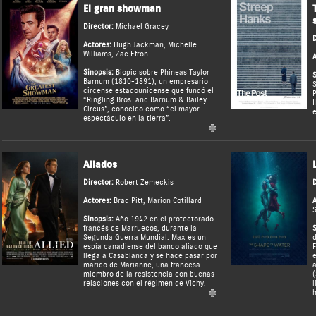
El gran showman
Director:
Michael Gracey
D
Actores:
Hugh Jackman
,
Michelle
Williams
,
Zac Efron
A
Sinopsis:
Biopic sobre Phineas Taylor
S
Barnum (1810-1891), un empresario
S
circense estadounidense que fundó el
P
“Ringling Bros. and Barnum & Bailey
H
Circus”, conocido como “el mayor
e
espectáculo en la tierra”.
Aliados
Director:
Robert Zemeckis
D
Actores:
Brad Pitt
,
Marion Cotillard
A
S
Sinopsis:
Año 1942 en el protectorado
francés de Marruecos, durante la
S
Segunda Guerra Mundial. Max es un
d
espía canadiense del bando aliado que
F
llega a Casablanca y se hace pasar por
e
marido de Marianne, una francesa
a
miembro de la resistencia con buenas
(
relaciones con el régimen de Vichy.
l
h