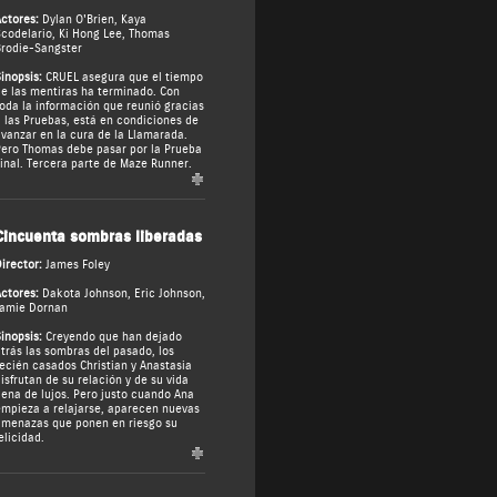
ctores:
Dylan O'Brien
,
Kaya
codelario
,
Ki Hong Lee
,
Thomas
rodie-Sangster
inopsis:
CRUEL asegura que el tiempo
e las mentiras ha terminado. Con
oda la información que reunió gracias
 las Pruebas, está en condiciones de
vanzar en la cura de la Llamarada.
ero Thomas debe pasar por la Prueba
inal. Tercera parte de Maze Runner.
Cincuenta sombras liberadas
irector:
James Foley
ctores:
Dakota Johnson
,
Eric Johnson
,
amie Dornan
inopsis:
Creyendo que han dejado
trás las sombras del pasado, los
ecién casados Christian y Anastasia
isfrutan de su relación y de su vida
lena de lujos. Pero justo cuando Ana
mpieza a relajarse, aparecen nuevas
menazas que ponen en riesgo su
elicidad.