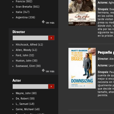
Francia
(582)
Actores:
Aghe
Gran Bretaña
(561)
Sinopsis:
Dos 
Italia
(347)
hermana, res
en las calle
Argentina
(336)
tarde visitan
presa su mad
Ver más
dónde vivir,
ella por las 
Director
siguiente les
en la prisión.
Hitchcock, Alfred
(41)
Allen, Woody
(41)
Pequeña g
Ford, John
(32)
Director:
Ale
Huston, John
(30)
Actores:
Laur
Eastwood, Clint
(30)
Ver más
Sinopsis:
Paul
cuenta de qu
mejor si enc
Actor
necesita en l
igualmente p
que decide r
tamaño, ahor
Wayne, John
(60)
permite.
De, Robert
(59)
L., Samuel
(49)
Caine, Michael
(48)