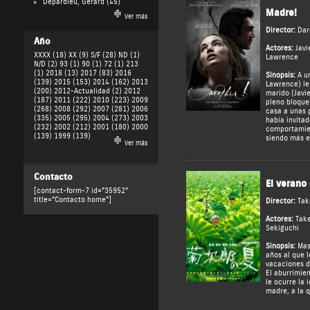
Depardieu, Gérard
(45)
Madre!
Ver más
Director:
Dar
Año
Actores:
Javi
XXXX (18)
XX (9)
S/F (28)
ND (1)
Lawrence
N/D (2)
93 (1)
90 (1)
72 (1)
213
(1)
2018 (13)
2017 (83)
2016
Sinopsis:
A un
(139)
2015 (153)
2014 (162)
2013
Lawrence) le 
(200)
2012-Actualidad (2)
2012
marido (Javie
(187)
2011 (222)
2010 (223)
2009
pleno bloqueo
(268)
2008 (292)
2007 (281)
2006
casa a unas 
(335)
2005 (295)
2004 (273)
2003
había invitad
(232)
2002 (212)
2001 (180)
2000
comportamien
(139)
1999 (139)
siendo más e
Ver más
Contacto
El verano 
[contact-form-7 id="35952"
title="Contacto home"]
Director:
Tak
Actores:
Take
Sekiguchi
Sinopsis:
Masa
años al que l
vacaciones d
El aburrimie
le ocurre la 
madre, a la q