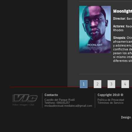
Moonligh
Director:
Bar
Actores:
Naom
Rhodes
Sinopsis:
Chir
afroamericano
y adolescenc
conflictiva 
pasan los año
sí mismo int
diferentes si
1
2
3
4
Contacto
Copyright 2010 ©
Castillo del Parque Rodó
Política de Privacidad
Teléfono: 099191257
Términos de Servicio
mvdaudiovisual.mediateca@gmail.com
Design 