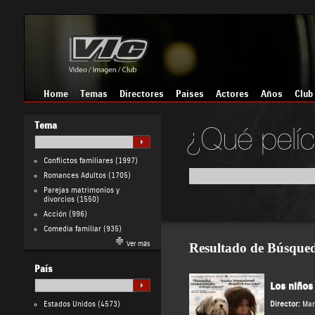
Home
Temas
Directores
Países
Actores
Años
Club
Tema
Conflictos familiares
(1997)
Romances Adultos
(1705)
Parejas matrimonios y
divorcios
(1550)
Acción
(996)
Comedia familiar
(935)
Ver más
Resultado de Búsque
País
Los niños
Estados Unidos
(4573)
Director:
Mar