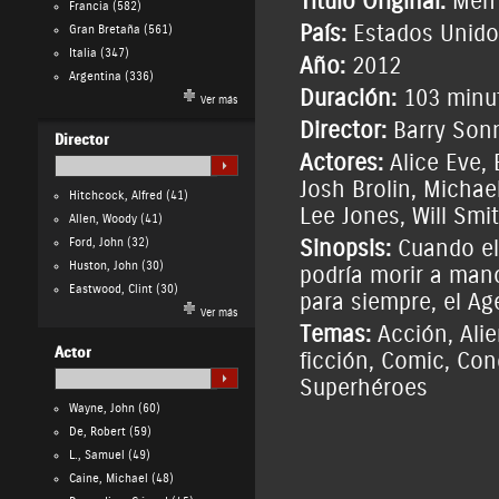
Título Original:
Men 
Francia
(582)
País:
Estados Unido
Gran Bretaña
(561)
Italia
(347)
Año:
2012
Argentina
(336)
Duración:
103 minu
Ver más
Director:
Barry Son
Director
Actores:
Alice Eve
,
Josh Brolin
,
Michael
Hitchcock, Alfred
(41)
Lee Jones
,
Will Smi
Allen, Woody
(41)
Ford, John
(32)
Sinopsis:
Cuando el 
Huston, John
(30)
podría morir a mano
Eastwood, Clint
(30)
para siempre, el Ag
Ver más
Temas:
Acción
,
Ali
Actor
ficción
,
Comic
,
Conq
Superhéroes
Wayne, John
(60)
De, Robert
(59)
L., Samuel
(49)
Caine, Michael
(48)