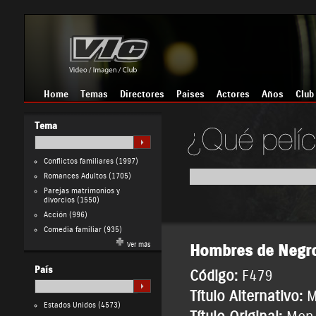
Home
Temas
Directores
Países
Actores
Años
Club
Tema
Conflictos familiares
(1997)
Romances Adultos
(1705)
Parejas matrimonios y
divorcios
(1550)
Acción
(996)
Comedia familiar
(935)
Ver más
Hombres de Negr
País
Código:
F479
Título Alternativo:
M
Estados Unidos
(4573)