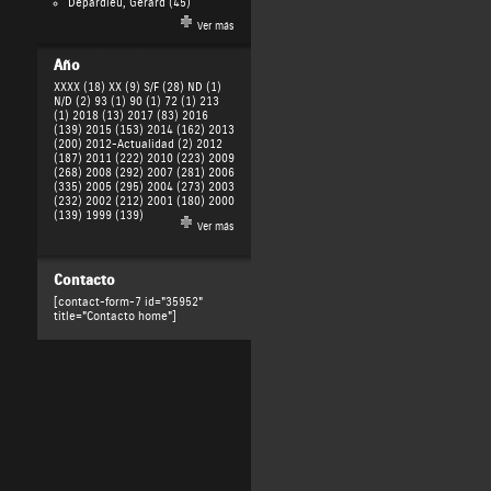
Depardieu, Gérard
(45)
Ver más
Año
XXXX (18)
XX (9)
S/F (28)
ND (1)
N/D (2)
93 (1)
90 (1)
72 (1)
213
(1)
2018 (13)
2017 (83)
2016
(139)
2015 (153)
2014 (162)
2013
(200)
2012-Actualidad (2)
2012
(187)
2011 (222)
2010 (223)
2009
(268)
2008 (292)
2007 (281)
2006
(335)
2005 (295)
2004 (273)
2003
(232)
2002 (212)
2001 (180)
2000
(139)
1999 (139)
Ver más
Contacto
[contact-form-7 id="35952"
title="Contacto home"]