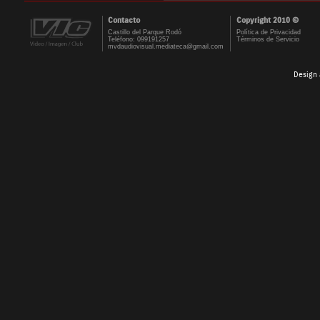
Contacto
Copyright 2010 ©
Castillo del Parque Rodó
Política de Privacidad
Teléfono: 099191257
Términos de Servicio
mvdaudiovisual.mediateca@gmail.com
Design 