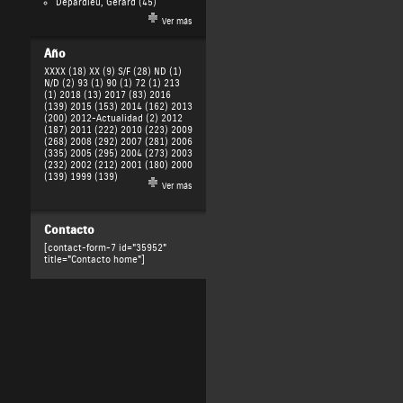
Depardieu, Gérard
(45)
Ver más
Año
XXXX (18)
XX (9)
S/F (28)
ND (1)
N/D (2)
93 (1)
90 (1)
72 (1)
213
(1)
2018 (13)
2017 (83)
2016
(139)
2015 (153)
2014 (162)
2013
(200)
2012-Actualidad (2)
2012
(187)
2011 (222)
2010 (223)
2009
(268)
2008 (292)
2007 (281)
2006
(335)
2005 (295)
2004 (273)
2003
(232)
2002 (212)
2001 (180)
2000
(139)
1999 (139)
Ver más
Contacto
[contact-form-7 id="35952"
title="Contacto home"]