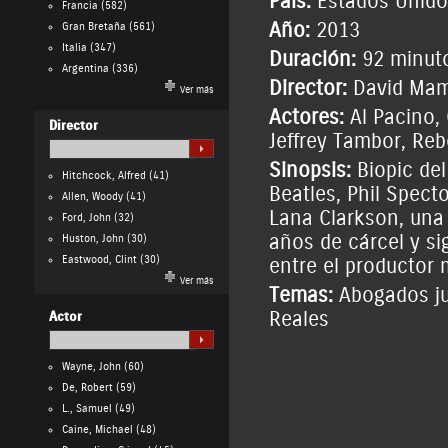
País:
Estados Unido
Francia
(582)
Año:
2013
Gran Bretaña
(561)
Italia
(347)
Duración:
92 minut
Argentina
(336)
Director:
David Ma
Ver más
Actores:
Al Pacino
,
Director
Jeffrey Tambor
,
Reb
Sinopsis:
Biopic del
Hitchcock, Alfred
(41)
Beatles, Phil Spect
Allen, Woody
(41)
Lana Clarkson, una 
Ford, John
(32)
años de cárcel y sig
Huston, John
(30)
Eastwood, Clint
(30)
entre el productor 
Ver más
Temas:
Abogados ju
Reales
Actor
Wayne, John
(60)
De, Robert
(59)
L., Samuel
(49)
Caine, Michael
(48)