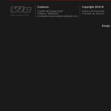
Contacto
Copyright 2010 ©
Castillo del Parque Rodó
Política de Privacidad
Teléfono: 099191257
Términos de Servicio
mvdaudiovisual.mediateca@gmail.com
Design 