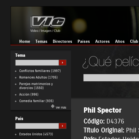
Home
Temas
Directores
Países
Actores
Años
Club
Tema
Conflictos familiares
(1997)
Romances Adultos
(1705)
Parejas matrimonios y
divorcios
(1550)
Acción
(996)
Comedia familiar
(935)
Ver más
Phil Spector
País
Código:
D4376
Título Original:
Phil
Estados Unidos
(4573)