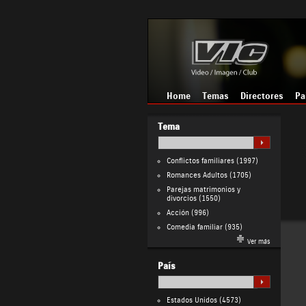
Home
Temas
Directores
Pa
Tema
Conflictos familiares
(1997)
Romances Adultos
(1705)
Parejas matrimonios y
divorcios
(1550)
Acción
(996)
Comedia familiar
(935)
Ver más
País
Estados Unidos
(4573)