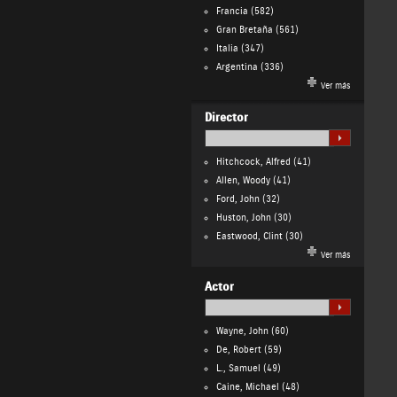
Francia
(582)
Gran Bretaña
(561)
Italia
(347)
Argentina
(336)
Ver más
Director
Hitchcock, Alfred
(41)
Allen, Woody
(41)
Ford, John
(32)
Huston, John
(30)
Eastwood, Clint
(30)
Ver más
Actor
Wayne, John
(60)
De, Robert
(59)
L., Samuel
(49)
Caine, Michael
(48)