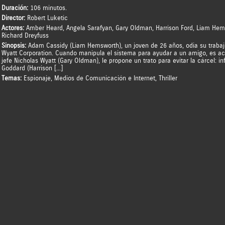
Duración:
106 minutos.
Director:
Robert Luketic
Actores:
Amber Heard
,
Angela Sarafyan
,
Gary Oldman
,
Harrison Ford
,
Liam Hem
Richard Dreyfuss
Sinopsis:
Adam Cassidy (Liam Hemsworth), un joven de 26 años, odia su trabaj
Wyatt Corporation. Cuando manipula el sistema para ayudar a un amigo, es acu
jefe Nicholas Wyatt (Gary Oldman), le propone un trato para evitar la cárcel: in
Goddard (Harrison […]
Temas:
Espionaje
,
Medios de Comunicación e Internet
,
Thriller