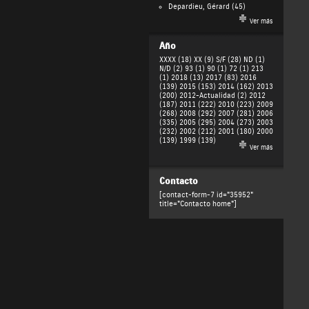
Depardieu, Gérard
(45)
Ver más
Año
XXXX (18)
XX (9)
S/F (28)
ND (1)
N/D (2)
93 (1)
90 (1)
72 (1)
213
(1)
2018 (13)
2017 (83)
2016
(139)
2015 (153)
2014 (162)
2013
(200)
2012-Actualidad (2)
2012
(187)
2011 (222)
2010 (223)
2009
(268)
2008 (292)
2007 (281)
2006
(335)
2005 (295)
2004 (273)
2003
(232)
2002 (212)
2001 (180)
2000
(139)
1999 (139)
Ver más
Contacto
[contact-form-7 id="35952"
title="Contacto home"]