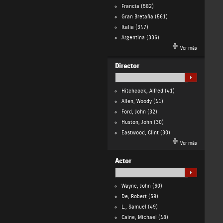
Francia
(582)
Gran Bretaña
(561)
Italia
(347)
Argentina
(336)
Ver más
Director
Hitchcock, Alfred
(41)
Allen, Woody
(41)
Ford, John
(32)
Huston, John
(30)
Eastwood, Clint
(30)
Ver más
Actor
Wayne, John
(60)
De, Robert
(59)
L., Samuel
(49)
Caine, Michael
(48)