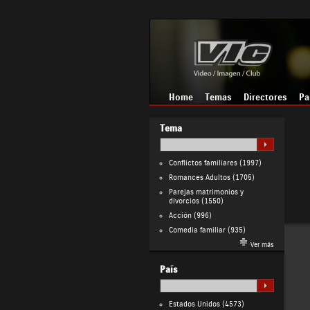
Home
Temas
Directores
Pa
Tema
Conflictos familiares
(1997)
Romances Adultos
(1705)
Parejas matrimonios y
divorcios
(1550)
Acción
(996)
Comedia familiar
(935)
Ver más
País
Estados Unidos
(4573)