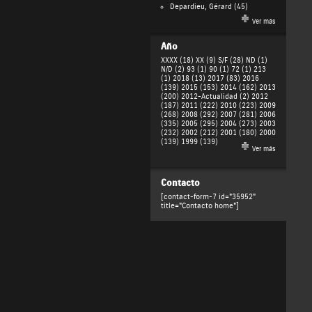
Depardieu, Gérard
(45)
Ver más
Año
XXXX (18)
XX (9)
S/F (28)
ND (1)
N/D (2)
93 (1)
90 (1)
72 (1)
213
(1)
2018 (13)
2017 (83)
2016
(139)
2015 (153)
2014 (162)
2013
(200)
2012-Actualidad (2)
2012
(187)
2011 (222)
2010 (223)
2009
(268)
2008 (292)
2007 (281)
2006
(335)
2005 (295)
2004 (273)
2003
(232)
2002 (212)
2001 (180)
2000
(139)
1999 (139)
Ver más
Contacto
[contact-form-7 id="35952"
title="Contacto home"]