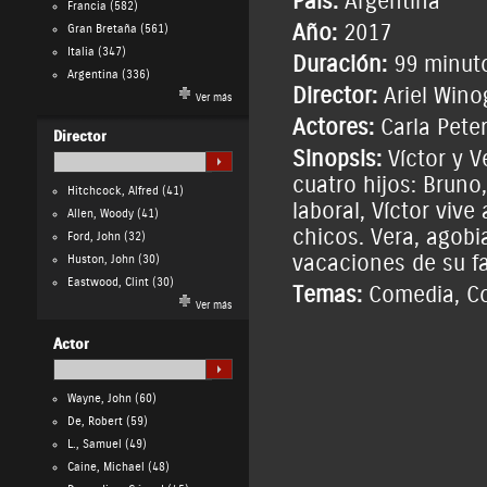
País:
Argentina
Francia
(582)
Año:
2017
Gran Bretaña
(561)
Italia
(347)
Duración:
99 minut
Argentina
(336)
Director:
Ariel Wino
Ver más
Actores:
Carla Pete
Director
Sinopsis:
Víctor y V
cuatro hijos: Bruno
Hitchcock, Alfred
(41)
laboral, Víctor vive
Allen, Woody
(41)
chicos. Vera, agobi
Ford, John
(32)
vacaciones de su fa
Huston, John
(30)
Eastwood, Clint
(30)
Temas:
Comedia
,
Co
Ver más
Actor
Wayne, John
(60)
De, Robert
(59)
L., Samuel
(49)
Caine, Michael
(48)