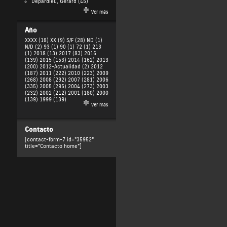
Depardieu, Gérard
(45)
Ver más
Año
XXXX (18)
XX (9)
S/F (28)
ND (1)
N/D (2)
93 (1)
90 (1)
72 (1)
213
(1)
2018 (13)
2017 (83)
2016
(139)
2015 (153)
2014 (162)
2013
(200)
2012-Actualidad (2)
2012
(187)
2011 (222)
2010 (223)
2009
(268)
2008 (292)
2007 (281)
2006
(335)
2005 (295)
2004 (273)
2003
(232)
2002 (212)
2001 (180)
2000
(139)
1999 (139)
Ver más
Contacto
[contact-form-7 id="35952"
title="Contacto home"]