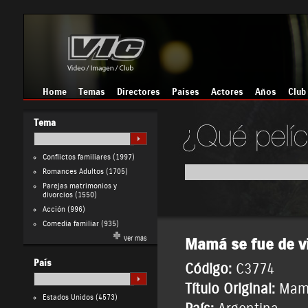
Home
Temas
Directores
Países
Actores
Años
Club
Tema
Conflictos familiares
(1997)
Romances Adultos
(1705)
Parejas matrimonios y
divorcios
(1550)
Acción
(996)
Comedia familiar
(935)
Ver más
Mamá se fue de v
País
Código:
C3774
Título Original:
Mamá
Estados Unidos
(4573)