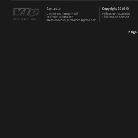
Contacto
Copyright 2010 ©
Castillo del Parque Rodó
Política de Privacidad
Teléfono: 099191257
Términos de Servicio
mvdaudiovisual.mediateca@gmail.com
Design 