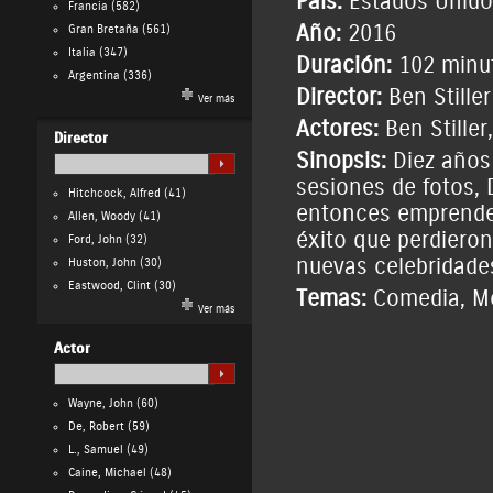
País:
Estados Unido
Francia
(582)
Año:
2016
Gran Bretaña
(561)
Italia
(347)
Duración:
102 minu
Argentina
(336)
Director:
Ben Stiller
Ver más
Actores:
Ben Stiller
Director
Sinopsis:
Diez años
sesiones de fotos, 
Hitchcock, Alfred
(41)
entonces emprender
Allen, Woody
(41)
éxito que perdieron.
Ford, John
(32)
nuevas celebridade
Huston, John
(30)
Eastwood, Clint
(30)
Temas:
Comedia
,
M
Ver más
Actor
Wayne, John
(60)
De, Robert
(59)
L., Samuel
(49)
Caine, Michael
(48)