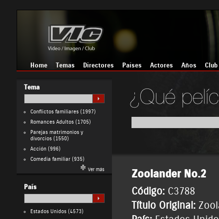
Home
Temas
Directores
Países
Actores
Años
Club
Tema
Conflictos familiares
(1997)
Romances Adultos
(1705)
Parejas matrimonios y
divorcios
(1550)
Acción
(996)
Comedia familiar
(935)
Ver más
Zoolander No.2
País
Código:
C3788
Título Original:
Zool
Estados Unidos
(4573)