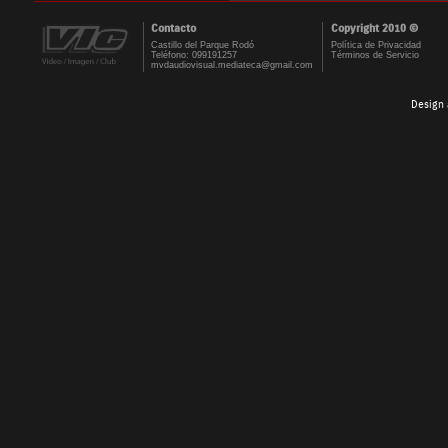
Contacto
Copyright 2010 ©
Castillo del Parque Rodó
Política de Privacidad
Teléfono: 099191257
Términos de Servicio
mvdaudiovisual.mediateca@gmail.com
Design 