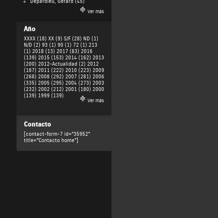
Depardieu, Gérard
(45)
Ver más
Año
XXXX (18)
XX (9)
S/F (28)
ND (1)
N/D (2)
93 (1)
90 (1)
72 (1)
213
(1)
2018 (13)
2017 (83)
2016
(139)
2015 (153)
2014 (162)
2013
(200)
2012-Actualidad (2)
2012
(187)
2011 (222)
2010 (223)
2009
(268)
2008 (292)
2007 (281)
2006
(335)
2005 (295)
2004 (273)
2003
(232)
2002 (212)
2001 (180)
2000
(139)
1999 (139)
Ver más
Contacto
[contact-form-7 id="35952"
title="Contacto home"]