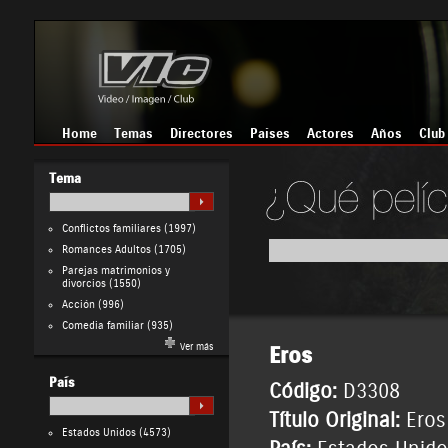
Home
Temas
Directores
Países
Actores
Años
Club
Tema
Conflictos familiares
(1997)
Romances Adultos
(1705)
Parejas matrimonios y
divorcios
(1550)
Acción
(996)
Comedia familiar
(935)
Ver más
Eros
País
Código:
D3308
Título Original:
Eros
Estados Unidos
(4573)