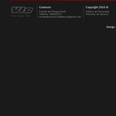
Contacto
Copyright 2010 ©
Castillo del Parque Rodó
Política de Privacidad
Teléfono: 099191257
Términos de Servicio
mvdaudiovisual.mediateca@gmail.com
Design 