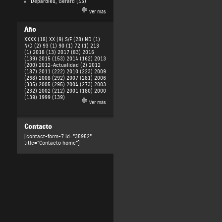
Depardieu, Gérard
(45)
Ver más
Año
XXXX (18)
XX (9)
S/F (28)
ND (1)
N/D (2)
93 (1)
90 (1)
72 (1)
213
(1)
2018 (13)
2017 (83)
2016
(139)
2015 (153)
2014 (162)
2013
(200)
2012-Actualidad (2)
2012
(187)
2011 (222)
2010 (223)
2009
(268)
2008 (292)
2007 (281)
2006
(335)
2005 (295)
2004 (273)
2003
(232)
2002 (212)
2001 (180)
2000
(139)
1999 (139)
Ver más
Contacto
[contact-form-7 id="35952"
title="Contacto home"]