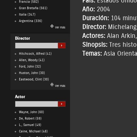
País:
Estados Unido
Francia
(582)
Año:
2004
Gran Bretaña
(561)
Italia
(347)
Duración:
104 minu
Argentina
(336)
Director:
Michelang
Ver más
Actores:
Alan Arkin
Director
Sinopsis:
Tres histo
Temas:
Asia Orienta
Hitchcock, Alfred
(41)
Allen, Woody
(41)
Ford, John
(32)
Huston, John
(30)
Eastwood, Clint
(30)
Ver más
Actor
Wayne, John
(60)
De, Robert
(59)
L., Samuel
(49)
Caine, Michael
(48)