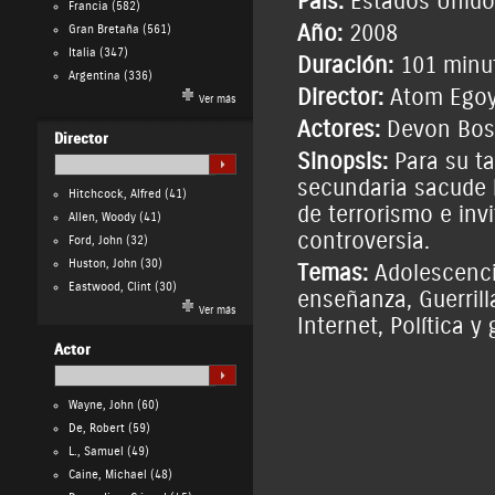
País:
Estados Unido
Francia
(582)
Año:
2008
Gran Bretaña
(561)
Italia
(347)
Duración:
101 minu
Argentina
(336)
Director:
Atom Ego
Ver más
Actores:
Devon Bos
Director
Sinopsis:
Para su ta
secundaria sacude l
Hitchcock, Alfred
(41)
de terrorismo e invi
Allen, Woody
(41)
controversia.
Ford, John
(32)
Huston, John
(30)
Temas:
Adolescenci
Eastwood, Clint
(30)
enseñanza
,
Guerril
Ver más
Internet
,
Política y
Actor
Wayne, John
(60)
De, Robert
(59)
L., Samuel
(49)
Caine, Michael
(48)