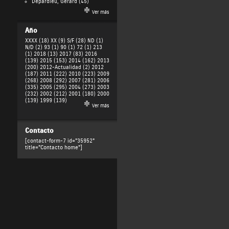
Depardieu, Gérard
(45)
Ver más
Año
XXXX (18)
XX (9)
S/F (28)
ND (1)
N/D (2)
93 (1)
90 (1)
72 (1)
213
(1)
2018 (13)
2017 (83)
2016
(139)
2015 (153)
2014 (162)
2013
(200)
2012-Actualidad (2)
2012
(187)
2011 (222)
2010 (223)
2009
(268)
2008 (292)
2007 (281)
2006
(335)
2005 (295)
2004 (273)
2003
(232)
2002 (212)
2001 (180)
2000
(139)
1999 (139)
Ver más
Contacto
[contact-form-7 id="35952"
title="Contacto home"]