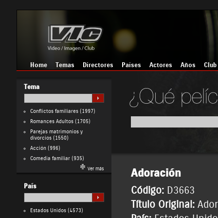
Home
Temas
Directores
Países
Actores
Años
Club
Tema
Conflictos familiares
(1997)
Romances Adultos
(1705)
Parejas matrimonios y
divorcios
(1550)
Acción
(996)
Comedia familiar
(935)
Ver más
Adoración
País
Código:
D3663
Título Original:
Ador
Estados Unidos
(4573)