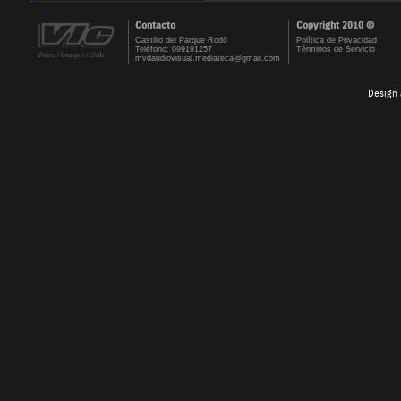
Contacto
Copyright 2010 ©
Castillo del Parque Rodó
Política de Privacidad
Teléfono: 099191257
Términos de Servicio
mvdaudiovisual.mediateca@gmail.com
Design 