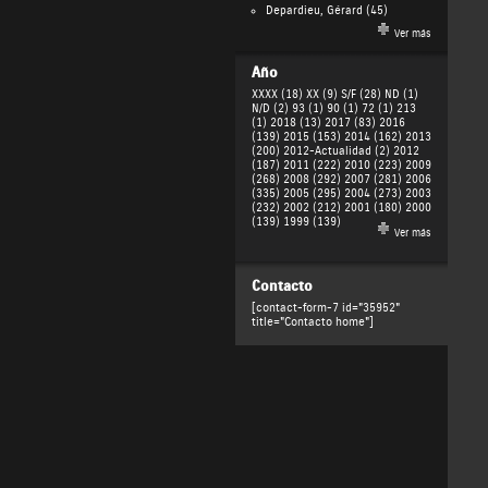
Depardieu, Gérard
(45)
Ver más
Año
XXXX (18)
XX (9)
S/F (28)
ND (1)
N/D (2)
93 (1)
90 (1)
72 (1)
213
(1)
2018 (13)
2017 (83)
2016
(139)
2015 (153)
2014 (162)
2013
(200)
2012-Actualidad (2)
2012
(187)
2011 (222)
2010 (223)
2009
(268)
2008 (292)
2007 (281)
2006
(335)
2005 (295)
2004 (273)
2003
(232)
2002 (212)
2001 (180)
2000
(139)
1999 (139)
Ver más
Contacto
[contact-form-7 id="35952"
title="Contacto home"]