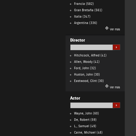
Francia
(582)
Gran Bretaña
(561)
Italia
(347)
Argentina
(336)
Ver más
Director
Hitchcock, Alfred
(41)
Allen, Woody
(41)
Ford, John
(32)
Huston, John
(30)
Eastwood, Clint
(30)
Ver más
Actor
Wayne, John
(60)
De, Robert
(59)
L., Samuel
(49)
Caine, Michael
(48)