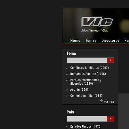
Home
Temas
Directores
Pa
Tema
Conflictos familiares
(1997)
Romances Adultos
(1705)
Parejas matrimonios y
divorcios
(1550)
Acción
(996)
Comedia familiar
(935)
Ver más
País
Estados Unidos
(4573)