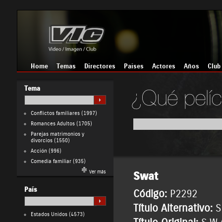
Home
Temas
Directores
Países
Actores
Años
Club
Tema
Conflictos familiares
(1997)
Romances Adultos
(1705)
Parejas matrimonios y
divorcios
(1550)
Acción
(996)
Comedia familiar
(935)
Ver más
Swat
País
Código:
P2292
Título Alternativo:
S
Estados Unidos
(4573)