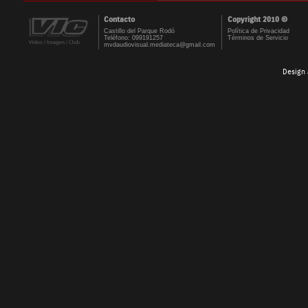
Contacto
Copyright 2010 ©
Castillo del Parque Rodó
Política de Privacidad
Teléfono: 099191257
Términos de Servicio
mvdaudiovisual.mediateca@gmail.com
Design 