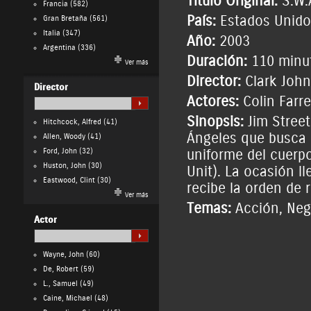
Título Original:
S.W.
Francia
(582)
País:
Estados Unido
Gran Bretaña
(561)
Italia
(347)
Año:
2003
Argentina
(336)
Duración:
110 minu
Ver más
Director:
Clark Joh
Director
Actores:
Colin Farre
Sinopsis:
Jim Street
Hitchcock, Alfred
(41)
Ángeles que busca 
Allen, Woody
(41)
Ford, John
(32)
uniforme del cuerpo
Huston, John
(30)
Unit). La ocasión l
Eastwood, Clint
(30)
recibe la orden de r
Ver más
Temas:
Acción
,
Neg
Actor
Wayne, John
(60)
De, Robert
(59)
L., Samuel
(49)
Caine, Michael
(48)