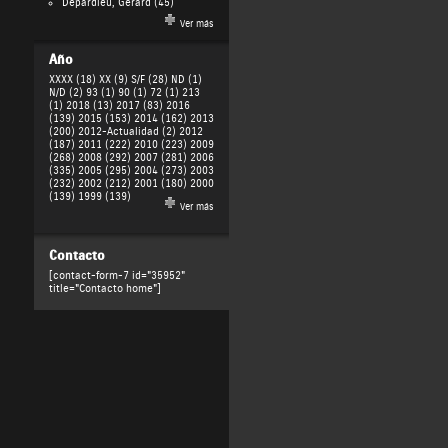
Depardieu, Gérard
(45)
Ver más
Año
XXXX (18)
XX (9)
S/F (28)
ND (1)
N/D (2)
93 (1)
90 (1)
72 (1)
213
(1)
2018 (13)
2017 (83)
2016
(139)
2015 (153)
2014 (162)
2013
(200)
2012-Actualidad (2)
2012
(187)
2011 (222)
2010 (223)
2009
(268)
2008 (292)
2007 (281)
2006
(335)
2005 (295)
2004 (273)
2003
(232)
2002 (212)
2001 (180)
2000
(139)
1999 (139)
Ver más
Contacto
[contact-form-7 id="35952"
title="Contacto home"]