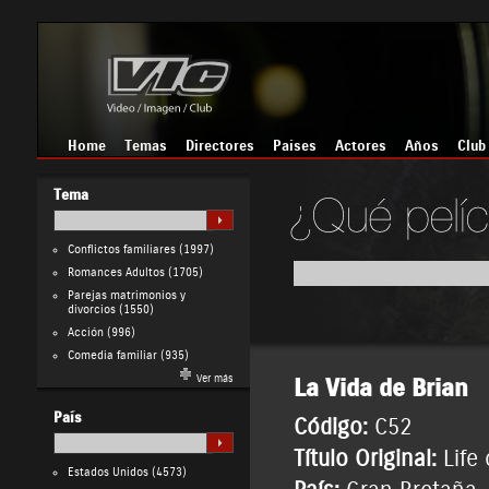
Home
Temas
Directores
Países
Actores
Años
Club
Tema
Conflictos familiares
(1997)
Romances Adultos
(1705)
Parejas matrimonios y
divorcios
(1550)
Acción
(996)
Comedia familiar
(935)
Ver más
La Vida de Brian
País
Código:
C52
Título Original:
Life 
Estados Unidos
(4573)