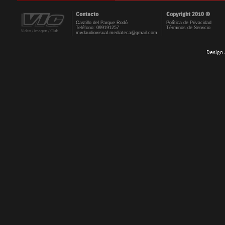
Contacto
Copyright 2010 ©
Castillo del Parque Rodó
Política de Privacidad
Teléfono: 099191257
Términos de Servicio
mvdaudiovisual.mediateca@gmail.com
Design 