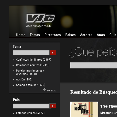
Home
Temas
Directores
Países
Actores
Años
Club
Tema
Conflictos familiares
(1997)
Romances Adultos
(1705)
Parejas matrimonios y
divorcios
(1550)
Acción
(996)
Comedia familiar
(935)
Ver más
Resultado de Búsque
País
Tres Tipo
Estados Unidos
(4573)
Director:
Fis