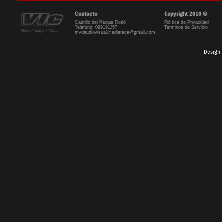
Contacto
Copyright 2010 ©
Castillo del Parque Rodó
Política de Privacidad
Teléfono: 099191257
Términos de Servicio
mvdaudiovisual.mediateca@gmail.com
Design 