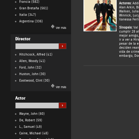
Francia
(582)
Actores:
Addi
Alan Arkin
,
Bi
Gran Bretaña
(561)
Walken
,
Juli
Italia
(347)
Winnick
,
Luc
Vanessa Ferli
Argentina
(336)
Sinopsis:
Val 
Ver más
cumplir 28 a
mejor amigo, 
Director
ir a ver a Hir
pesar de la e
deciden rean
vida de críme
Hitchcock, Alfred
(41)
embargo, Doc
Allen, Woody
(41)
Ford, John
(32)
Huston, John
(30)
Eastwood, Clint
(30)
Ver más
Actor
Wayne, John
(60)
De, Robert
(59)
L., Samuel
(49)
Caine, Michael
(48)