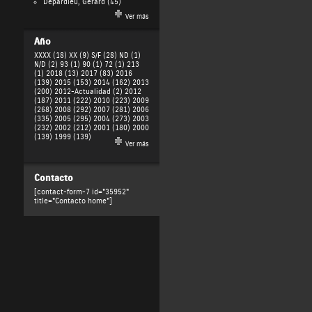
Depardieu, Gérard
(45)
Ver más
Año
XXXX (18)
XX (9)
S/F (28)
ND (1)
N/D (2)
93 (1)
90 (1)
72 (1)
213
(1)
2018 (13)
2017 (83)
2016
(139)
2015 (153)
2014 (162)
2013
(200)
2012-Actualidad (2)
2012
(187)
2011 (222)
2010 (223)
2009
(268)
2008 (292)
2007 (281)
2006
(335)
2005 (295)
2004 (273)
2003
(232)
2002 (212)
2001 (180)
2000
(139)
1999 (139)
Ver más
Contacto
[contact-form-7 id="35952"
title="Contacto home"]