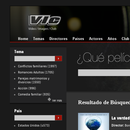
Home
Temas
Directores
Países
Actores
Años
Club
Tema
Conflictos familiares
(1997)
Romances Adultos
(1705)
Parejas matrimonios y
divorcios
(1550)
Acción
(996)
Comedia familiar
(935)
Ver más
Resultado de Búsque
País
La verdad
Estados Unidos
(4573)
Director:
Bon