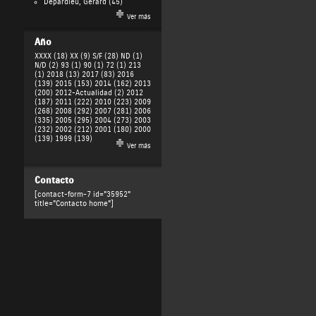
Depardieu, Gérard
(45)
Ver más
Año
XXXX (18)
XX (9)
S/F (28)
ND (1)
N/D (2)
93 (1)
90 (1)
72 (1)
213
(1)
2018 (13)
2017 (83)
2016
(139)
2015 (153)
2014 (162)
2013
(200)
2012-Actualidad (2)
2012
(187)
2011 (222)
2010 (223)
2009
(268)
2008 (292)
2007 (281)
2006
(335)
2005 (295)
2004 (273)
2003
(232)
2002 (212)
2001 (180)
2000
(139)
1999 (139)
Ver más
Contacto
[contact-form-7 id="35952"
title="Contacto home"]