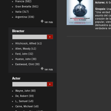
Francia
(582)
Actores:
Al G
Gran Bretaña
(561)
Sinopsis:
Una
Italia
(347)
“Una verdad 
asunto del c
Argentina
(336)
corazón de la
popular, vie
Ver más
demuestra q
verdadera re
Director
Hitchcock, Alfred
(41)
Allen, Woody
(41)
Ford, John
(32)
Huston, John
(30)
Eastwood, Clint
(30)
Ver más
Actor
Wayne, John
(60)
De, Robert
(59)
L., Samuel
(49)
Caine, Michael
(48)