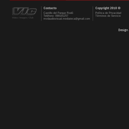
Contacto
Copyright 2010 ©
Castillo del Parque Rodó
Política de Privacidad
Teléfono: 099191257
Términos de Servicio
mvdaudiovisual.mediateca@gmail.com
Design 