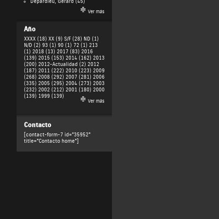
Depardieu, Gérard
(45)
Ver más
Año
XXXX (18)
XX (9)
S/F (28)
ND (1)
N/D (2)
93 (1)
90 (1)
72 (1)
213
(1)
2018 (13)
2017 (83)
2016
(139)
2015 (153)
2014 (162)
2013
(200)
2012-Actualidad (2)
2012
(187)
2011 (222)
2010 (223)
2009
(268)
2008 (292)
2007 (281)
2006
(335)
2005 (295)
2004 (273)
2003
(232)
2002 (212)
2001 (180)
2000
(139)
1999 (139)
Ver más
Contacto
[contact-form-7 id="35952"
title="Contacto home"]