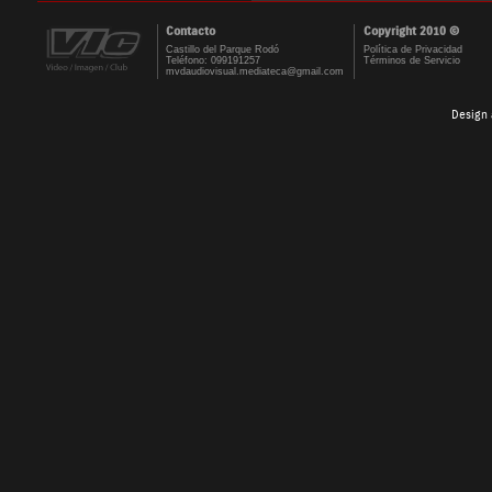
Contacto
Copyright 2010 ©
Castillo del Parque Rodó
Política de Privacidad
Teléfono: 099191257
Términos de Servicio
mvdaudiovisual.mediateca@gmail.com
Design 