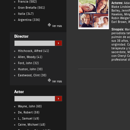
Francia
(582)
Actores:
Ada
Blake Lindsle
Gran Bretaña
(561)
Bailey
,
Jenni
Italia
(347)
Hawkes
,
Min
Robin Weiger
Argentina
(336)
Earl Brown
,
W
Ver más
Sinopsis:
Mark
periodista te
Director
pulmón de ac
sus 38 años, 
virginidad. C
terapeuta y l
Hitchcock, Alfred
(41)
sacerdote, M
con Cheryl C
Allen, Woody
(41)
profesional d
Ford, John
(32)
Huston, John
(30)
Eastwood, Clint
(30)
Ver más
Actor
Wayne, John
(60)
De, Robert
(59)
L., Samuel
(49)
Caine, Michael
(48)