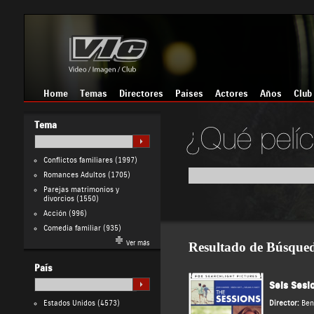
Home
Temas
Directores
Países
Actores
Años
Club
Tema
Conflictos familiares
(1997)
Romances Adultos
(1705)
Parejas matrimonios y
divorcios
(1550)
Acción
(996)
Comedia familiar
(935)
Ver más
Resultado de Búsque
País
Seis Sesi
Estados Unidos
(4573)
Director:
Ben