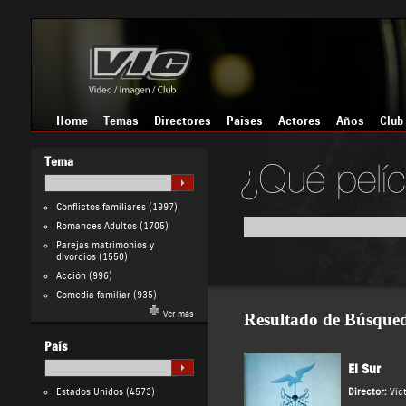
Home
Temas
Directores
Países
Actores
Años
Club
Tema
Conflictos familiares
(1997)
Romances Adultos
(1705)
Parejas matrimonios y
divorcios
(1550)
Acción
(996)
Comedia familiar
(935)
Ver más
Resultado de Búsque
País
El Sur
Estados Unidos
(4573)
Director:
Víc