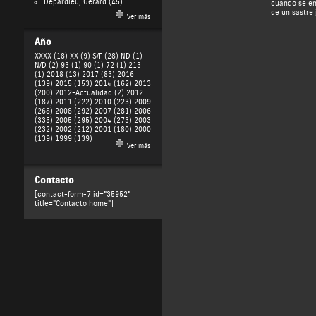
Depardieu, Gérard
(45)
cuando se en
de un sastre 
Ver más
Año
XXXX (18)
XX (9)
S/F (28)
ND (1)
N/D (2)
93 (1)
90 (1)
72 (1)
213
(1)
2018 (13)
2017 (83)
2016
(139)
2015 (153)
2014 (162)
2013
(200)
2012-Actualidad (2)
2012
(187)
2011 (222)
2010 (223)
2009
(268)
2008 (292)
2007 (281)
2006
(335)
2005 (295)
2004 (273)
2003
(232)
2002 (212)
2001 (180)
2000
(139)
1999 (139)
Ver más
Contacto
[contact-form-7 id="35952"
title="Contacto home"]