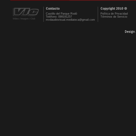
Contacto
Copyright 2010 ©
Castillo del Parque Rodó
Política de Privacidad
Teléfono: 099191257
Términos de Servicio
mvdaudiovisual.mediateca@gmail.com
Design 