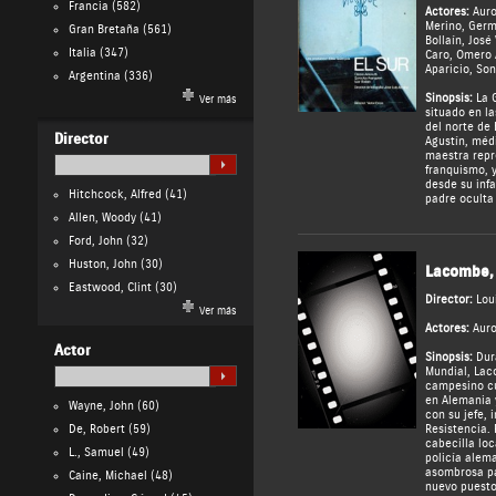
Francia
(582)
Actores:
Auro
Merino
,
Germ
Gran Bretaña
(561)
Bollaín
,
José 
Italia
(347)
Caro
,
Omero 
Aparicio
,
Son
Argentina
(336)
Sinopsis:
La G
Ver más
situado en l
del norte de 
Director
Agustín, médi
maestra repr
franquismo, y 
desde su inf
Hitchcock, Alfred
(41)
padre oculta
Allen, Woody
(41)
Ford, John
(32)
Huston, John
(30)
Lacombe,
Eastwood, Clint
(30)
Director:
Lou
Ver más
Actores:
Auro
Actor
Sinopsis:
Dur
Mundial, Lac
campesino cu
en Alemania 
Wayne, John
(60)
con su jefe, 
De, Robert
(59)
Resistencia.
cabecilla loc
L., Samuel
(49)
policía alem
asombrosa pa
Caine, Michael
(48)
nuevo puesto