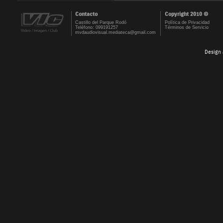
Contacto
Copyright 2010 ©
Castillo del Parque Rodó
Política de Privacidad
Teléfono: 099191257
Términos de Servicio
mvdaudiovisual.mediateca@gmail.com
Design 