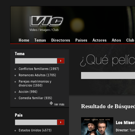
Home
Temas
Directores
Países
Actores
Años
Club
Tema
Conflictos familiares
(1997)
Romances Adultos
(1705)
Parejas matrimonios y
divorcios
(1550)
Acción
(996)
Comedia familiar
(935)
Ver más
Resultado de Búsque
País
Los Miser
Estados Unidos
(4573)
Director:
Tom