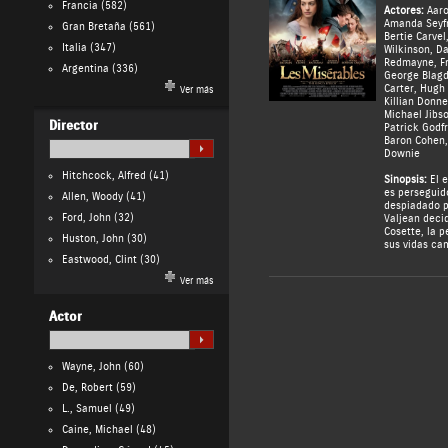
Francia
(582)
Actores:
Aaro
Amanda Seyf
Gran Bretaña
(561)
Bertie Carvel
Italia
(347)
Wilkinson
,
Da
Redmayne
,
F
Argentina
(336)
George Blag
Carter
,
Hugh
Ver más
Killian Donne
Michael Jibs
Director
Patrick Godf
Baron Cohen
Downie
Hitchcock, Alfred
(41)
Sinopsis:
El e
es perseguid
Allen, Woody
(41)
despiadado p
Ford, John
(32)
Valjean deci
Cosette, la p
Huston, John
(30)
sus vidas ca
Eastwood, Clint
(30)
Ver más
Actor
Wayne, John
(60)
De, Robert
(59)
L., Samuel
(49)
Caine, Michael
(48)