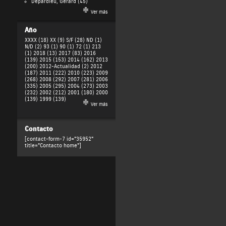
Depardieu, Gérard
(45)
Ver más
Año
XXXX (18)
XX (9)
S/F (28)
ND (1)
N/D (2)
93 (1)
90 (1)
72 (1)
213
(1)
2018 (13)
2017 (83)
2016
(139)
2015 (153)
2014 (162)
2013
(200)
2012-Actualidad (2)
2012
(187)
2011 (222)
2010 (223)
2009
(268)
2008 (292)
2007 (281)
2006
(335)
2005 (295)
2004 (273)
2003
(232)
2002 (212)
2001 (180)
2000
(139)
1999 (139)
Ver más
Contacto
[contact-form-7 id="35952"
title="Contacto home"]