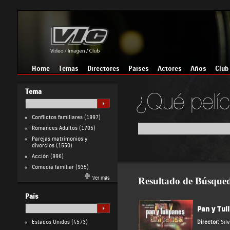
Home
Temas
Directores
Países
Actores
Años
Club
Tema
Conflictos familiares
(1997)
Romances Adultos
(1705)
Parejas matrimonios y
divorcios
(1550)
Acción
(996)
Comedia familiar
(935)
Ver más
Resultado de Búsque
País
Pan y Tul
Estados Unidos
(4573)
Director:
Silv