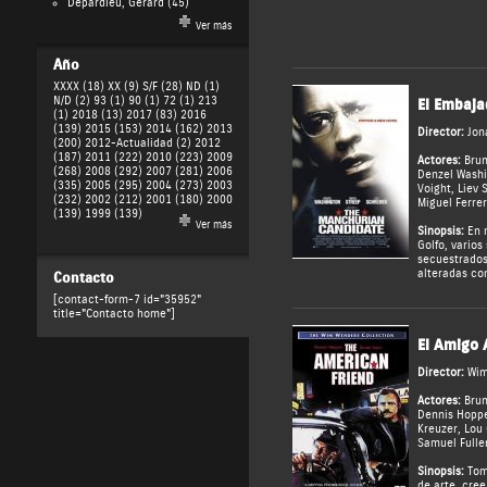
Depardieu, Gérard
(45)
Ver más
Año
XXXX (18)
XX (9)
S/F (28)
ND (1)
N/D (2)
93 (1)
90 (1)
72 (1)
213
El Embaja
(1)
2018 (13)
2017 (83)
2016
(139)
2015 (153)
2014 (162)
2013
Director:
Jon
(200)
2012-Actualidad (2)
2012
(187)
2011 (222)
2010 (223)
2009
Actores:
Bru
(268)
2008 (292)
2007 (281)
2006
Denzel Wash
(335)
2005 (295)
2004 (273)
2003
Voight
,
Liev 
(232)
2002 (212)
2001 (180)
2000
Miguel Ferrer
(139)
1999 (139)
Ver más
Sinopsis:
En m
Golfo, varios
secuestrados
alteradas con
Contacto
[contact-form-7 id="35952"
title="Contacto home"]
El Amigo 
Director:
Wim
Actores:
Bru
Dennis Hopp
Kreuzer
,
Lou 
Samuel Fulle
Sinopsis:
Tom 
de arte, cre