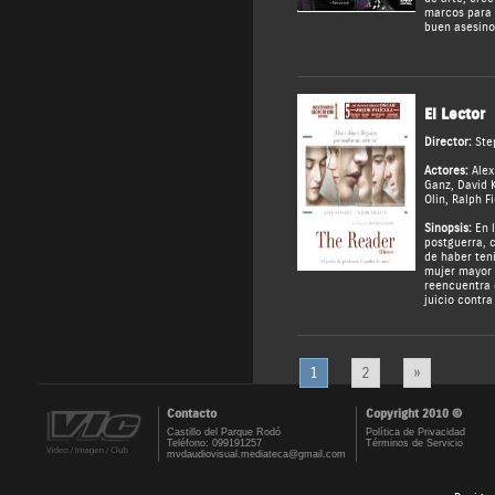
marcos para 
buen asesino
El Lector
Director:
Ste
Actores:
Alex
Ganz
,
David 
Olin
,
Ralph F
Sinopsis:
En l
postguerra, 
de haber ten
mujer mayor 
reencuentra 
juicio contra
1
2
»
Contacto
Copyright 2010 ©
Castillo del Parque Rodó
Política de Privacidad
Teléfono: 099191257
Términos de Servicio
mvdaudiovisual.mediateca@gmail.com