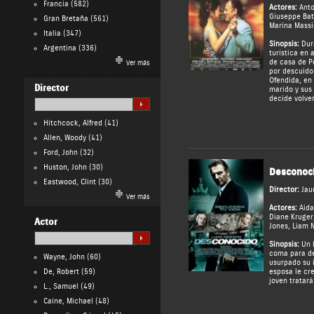
Francia
(582)
Actores:
Anto
Giuseppe Bat
Gran Bretaña
(561)
Marina Massi
Italia
(347)
Sinopsis:
Dur
Argentina
(336)
turística en
de casa de P
Ver más
por descuido 
Ofendida, en 
Director
marido y sus 
decide volver
Hitchcock, Alfred
(41)
Allen, Woody
(41)
Ford, John
(32)
Huston, John
(30)
Desconoc
Eastwood, Clint
(30)
Director:
Jau
Ver más
Actores:
Aida
Diane Kruger
Actor
Jones
,
Liam 
Sinopsis:
Un 
coma para de
Wayne, John
(60)
usurpado su i
De, Robert
(59)
esposa le cr
joven tratará
L., Samuel
(49)
Caine, Michael
(48)