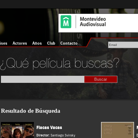
íses
Actores
Años
Club
Contacto
Resultado de Búsqueda
Flacas Vacas
Director:
Santiago Svirsky
D