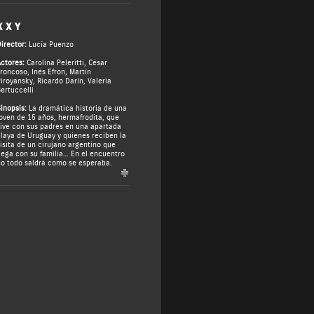
X X Y
irector:
Lucía Puenzo
ctores:
Carolina Peleritti
,
César
roncoso
,
Inés Efron
,
Martín
iroyansky
,
Ricardo Darín
,
Valeria
ertuccelli
inopsis:
La dramática historia de una
oven de 15 años, hermafrodita, que
ive con sus padres en una apartada
laya de Uruguay y quienes reciben la
isita de un cirujano argentino que
lega con su familia… En el encuentro
o todo saldrá como se esperaba.