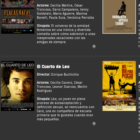
Actores:
Cecilia Mártire
,
César
A
Troncoso
,
Dario Campalans
,
Jenny
G
Goldstein
,
Mario Aguerre
,
Monina
J
Bonelli
,
Paula Guía
,
Verónica Perrotta
S
Sinopsis:
El universo de la amistad
t
femenina en una irónica y divertida
v
comedia sobre cómo sobrevivir a unas
d
inesperadas vacaciones con las
n
amigas de siempre.
r
t
El Cuarto de Leo
Director:
Enrique Buchichio
D
Actores:
Cecilia Cocero
,
César
A
Troncoso
,
Leonor Svarcas
,
Martín
C
Rodríguez
Sinopsis:
Leo, un joven en pleno
S
proceso de autoaceptación y
c
definición sexual, se reencuentra con
p
Caro, una ex compañera de escuela
u
primaria que le gustaba cuando eran
d
más pequeños.
P
s
o
e