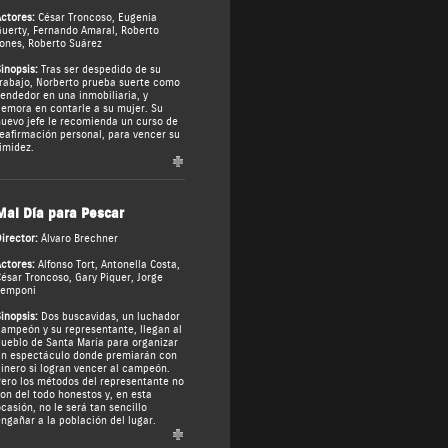
ctores:
César Troncoso
,
Eugenia
uerty
,
Fernando Amaral
,
Roberto
ones
,
Roberto Suárez
inopsis:
Tras ser despedido de su
rabajo, Norberto prueba suerte como
endedor en una inmobiliaria, y
emora en contarle a su mujer. Su
uevo jefe le recomienda un curso de
eafirmación personal, para vencer su
imidez.
Mal Día para Pescar
irector:
Álvaro Brechner
ctores:
Alfonso Tort
,
Antonella Costa
,
ésar Troncoso
,
Gary Piquer
,
Jorge
Temponi
inopsis:
Dos buscavidas, un luchador
ampeón y su representante, llegan al
ueblo de Santa María para organizar
n espectáculo donde premiarán con
inero si logran vencer al campeón.
ero los métodos del representante no
on del todo honestos y, en esta
casión, no le será tan sencillo
ngañar a la población del lugar.