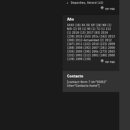
Depardieu, Gérard
(45)
Ver más
Año
XXXX (18)
XX (9)
S/F (28)
ND (1)
N/D (2)
93 (1)
90 (1)
72 (1)
213
(1)
2018 (13)
2017 (83)
2016
(139)
2015 (153)
2014 (162)
2013
(200)
2012-Actualidad (2)
2012
(187)
2011 (222)
2010 (223)
2009
(268)
2008 (292)
2007 (281)
2006
(335)
2005 (295)
2004 (273)
2003
(232)
2002 (212)
2001 (180)
2000
(139)
1999 (139)
Ver más
Contacto
[contact-form-7 id="35952"
title="Contacto home"]