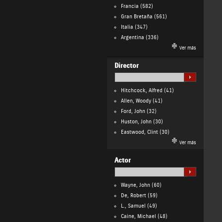
Francia
(582)
Gran Bretaña
(561)
Italia
(347)
Argentina
(336)
Ver más
Director
Hitchcock, Alfred
(41)
Allen, Woody
(41)
Ford, John
(32)
Huston, John
(30)
Eastwood, Clint
(30)
Ver más
Actor
Wayne, John
(60)
De, Robert
(59)
L., Samuel
(49)
Caine, Michael
(48)