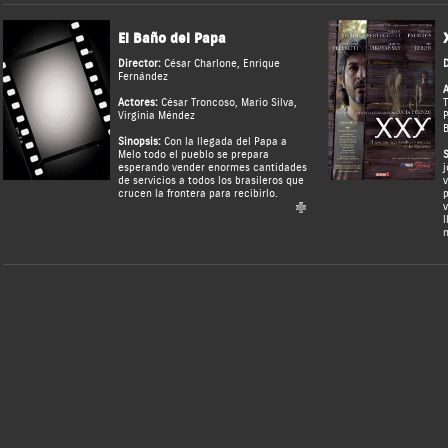
El Baño del Papa
Director:
César Charlone
,
Enrique
D
Fernández
A
Actores:
César Troncoso
,
Mario Silva
,
T
Virginia Méndez
P
B
Sinopsis:
Con la llegada del Papa a
Melo todo el pueblo se prepara
S
esperando vender enormes cantidades
j
de servicios a todos los brasileros que
v
crucen la frontera para recibirlo.
p
v
l
n