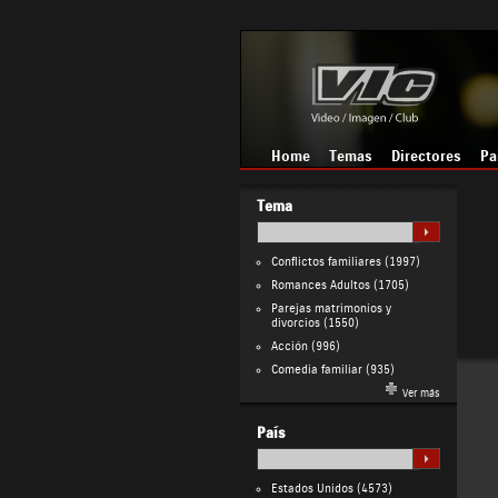
Home
Temas
Directores
Pa
Tema
Conflictos familiares
(1997)
Romances Adultos
(1705)
Parejas matrimonios y
divorcios
(1550)
Acción
(996)
Comedia familiar
(935)
Ver más
País
Estados Unidos
(4573)