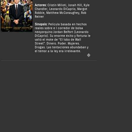
Actores:
Cristin Milioti
,
Jonah Hill
,
Kyle
Chandler
,
Leonardo DiCaprio
,
Margot
Robbie
,
Matthew McConaughey
,
Rob
Reiner
Sinopsis:
Película basada en hechos
reales sobre e l corredor de bolsa
neoyorquino Jordan Belfort (Leonardo
DiCaprio). Su enorme éxito y fortuna le
valió el mote de “El lobo de Wall
Street”. Dinero. Poder. Mujeres.
Drogas. Las tentaciones abundaban y
el temor a la ley era irrelevante.