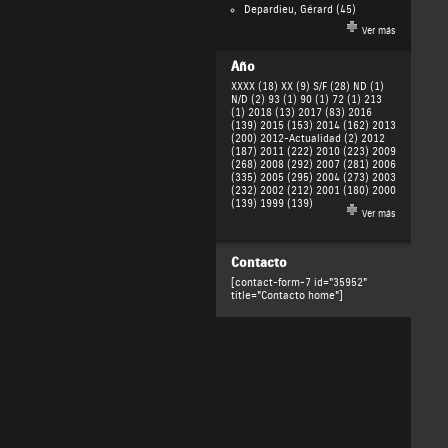
Depardieu, Gérard
(45)
Ver más
Año
XXXX (18)
XX (9)
S/F (28)
ND (1)
N/D (2)
93 (1)
90 (1)
72 (1)
213
(1)
2018 (13)
2017 (83)
2016
(139)
2015 (153)
2014 (162)
2013
(200)
2012-Actualidad (2)
2012
(187)
2011 (222)
2010 (223)
2009
(268)
2008 (292)
2007 (281)
2006
(335)
2005 (295)
2004 (273)
2003
(232)
2002 (212)
2001 (180)
2000
(139)
1999 (139)
Ver más
Contacto
[contact-form-7 id="35952"
title="Contacto home"]