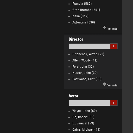
Francia
(582)
Gran Bretaña
(561)
Italia
(347)
Argentina
(336)
Ver más
Director
Hitchcock, Alfred
(41)
Allen, Woody
(41)
Ford, John
(32)
Huston, John
(30)
Eastwood, Clint
(30)
Ver más
Actor
Wayne, John
(60)
De, Robert
(59)
L., Samuel
(49)
Caine, Michael
(48)