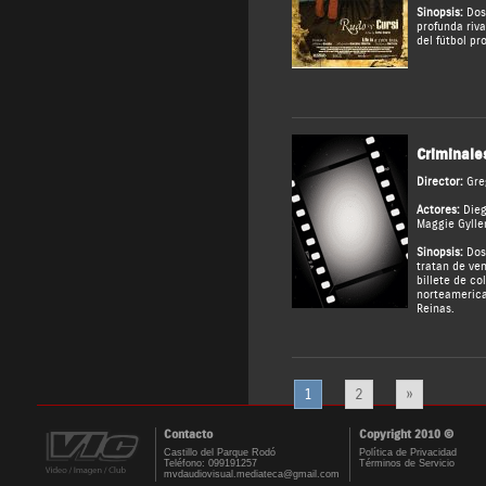
Sinopsis:
Dos 
profunda riv
del fútbol pr
Criminale
Director:
Gre
Actores:
Die
Maggie Gylle
Sinopsis:
Dos 
tratan de ven
billete de c
norteamerica
Reinas.
1
2
»
Contacto
Copyright 2010 ©
Castillo del Parque Rodó
Política de Privacidad
Teléfono: 099191257
Términos de Servicio
mvdaudiovisual.mediateca@gmail.com