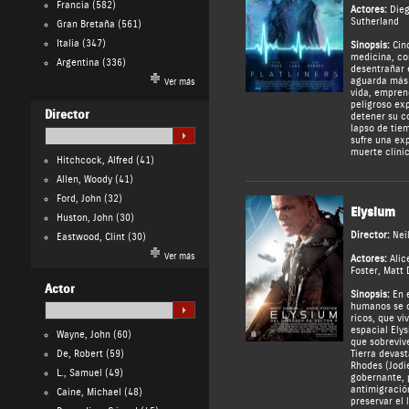
Francia
(582)
Actores:
Die
Sutherland
Gran Bretaña
(561)
Italia
(347)
Sinopsis:
Cinc
medicina, co
Argentina
(336)
desentrañar e
aguarda más a
Ver más
vida, empren
peligroso ex
Director
detener su c
lapso de tie
sufre una ex
muerte clínic
Hitchcock, Alfred
(41)
Allen, Woody
(41)
Ford, John
(32)
Elysium
Huston, John
(30)
Director:
Nei
Eastwood, Clint
(30)
Ver más
Actores:
Alic
Foster
,
Matt
Actor
Sinopsis:
En e
humanos se d
ricos, que vi
espacial Elys
Wayne, John
(60)
que sobrevi
De, Robert
(59)
Tierra devas
Rhodes (Jodie
L., Samuel
(49)
gobernante, 
antimigración
Caine, Michael
(48)
preservar el 