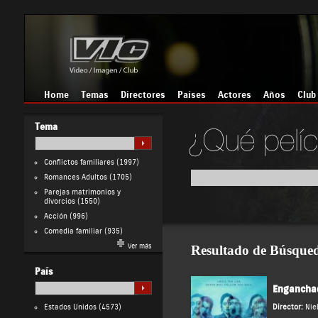
Home
Temas
Directores
Países
Actores
Años
Club
Tema
Conflictos familiares
(1997)
Romances Adultos
(1705)
Parejas matrimonios y
divorcios
(1550)
Acción
(996)
Comedia familiar
(935)
Ver más
Resultado de Búsque
País
Enganchad
Estados Unidos
(4573)
Director:
Nie