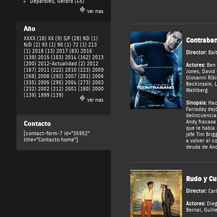
Depardieu, Gérard
(45)
Ver más
Año
XXXX (18)
XX (9)
S/F (28)
ND (1)
Contraba
N/D (2)
93 (1)
90 (1)
72 (1)
213
(1)
2018 (13)
2017 (83)
2016
Director:
Bal
(139)
2015 (153)
2014 (162)
2013
(200)
2012-Actualidad (2)
2012
Actores:
Ben 
(187)
2011 (222)
2010 (223)
2009
Jones
,
David 
(268)
2008 (292)
2007 (281)
2006
Giovanni Ribi
(335)
2005 (295)
2004 (273)
2003
Beckinsale
,
L
(232)
2002 (212)
2001 (180)
2000
Wahlberg
(139)
1999 (139)
Ver más
Sinopsis:
Hac
Farraday dej
delincuencia
Andy fracasa
Contacto
que le había
[contact-form-7 id="35952"
jefe Tim Brig
title="Contacto home"]
a volver al c
deuda de And
Rudo y Cu
Director:
Car
Actores:
Die
Bernal
,
Guill