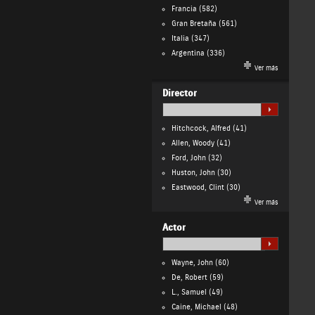
Francia
(582)
Gran Bretaña
(561)
Italia
(347)
Argentina
(336)
Ver más
Director
Hitchcock, Alfred
(41)
Allen, Woody
(41)
Ford, John
(32)
Huston, John
(30)
Eastwood, Clint
(30)
Ver más
Actor
Wayne, John
(60)
De, Robert
(59)
L., Samuel
(49)
Caine, Michael
(48)