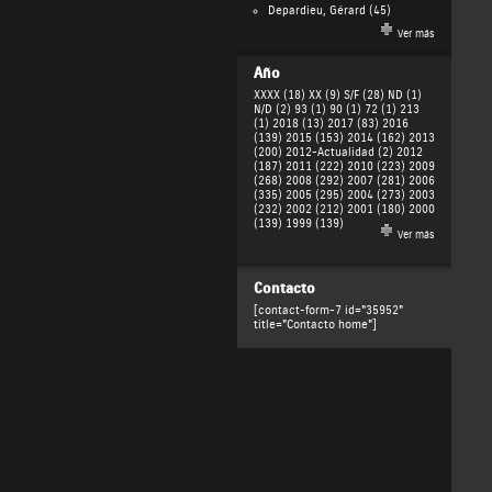
Depardieu, Gérard
(45)
Ver más
Año
XXXX (18)
XX (9)
S/F (28)
ND (1)
N/D (2)
93 (1)
90 (1)
72 (1)
213
(1)
2018 (13)
2017 (83)
2016
(139)
2015 (153)
2014 (162)
2013
(200)
2012-Actualidad (2)
2012
(187)
2011 (222)
2010 (223)
2009
(268)
2008 (292)
2007 (281)
2006
(335)
2005 (295)
2004 (273)
2003
(232)
2002 (212)
2001 (180)
2000
(139)
1999 (139)
Ver más
Contacto
[contact-form-7 id="35952"
title="Contacto home"]