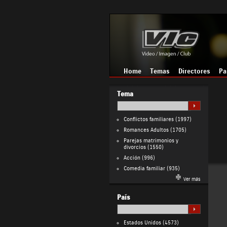
Home
Temas
Directores
Pa
Tema
Conflictos familiares
(1997)
Romances Adultos
(1705)
Parejas matrimonios y
divorcios
(1550)
Acción
(996)
Comedia familiar
(935)
Ver más
País
Estados Unidos
(4573)