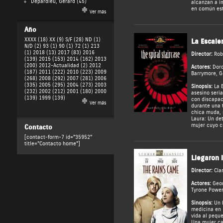
Depardieu, Gérard
(45)
alcanzan a i
en común est
Ver más
Año
XXXX (18)
XX (9)
S/F (28)
ND (1)
La Escale
N/D (2)
93 (1)
90 (1)
72 (1)
213
(1)
2018 (13)
2017 (83)
2016
Director:
Rob
(139)
2015 (153)
2014 (162)
2013
(200)
2012-Actualidad (2)
2012
Actores:
Dor
(187)
2011 (222)
2010 (223)
2009
Barrymore
,
G
(268)
2008 (292)
2007 (281)
2006
(335)
2005 (295)
2004 (273)
2003
Sinopsis:
La E
(232)
2002 (212)
2001 (180)
2000
asesino seri
(139)
1999 (139)
con discapac
Ver más
durante una 
chica muda, 
Laura: Un de
mujer cuyo c
Contacto
[contact-form-7 id="35952"
title="Contacto home"]
Llegaron l
Director:
Cla
Actores:
Geor
Tyrone Powe
Sinopsis:
Un h
medicina en 
vida al pequ
Una mujer ca