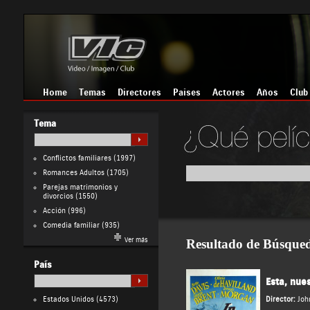
Home
Temas
Directores
Países
Actores
Años
Club
Tema
Conflictos familiares
(1997)
Romances Adultos
(1705)
Parejas matrimonios y
divorcios
(1550)
Acción
(996)
Comedia familiar
(935)
Ver más
Resultado de Búsque
País
Esta, nues
Estados Unidos
(4573)
Director:
Joh