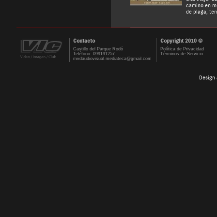
camino en me
de plaga, te
Contacto
Copyright 2010 ©
Castillo del Parque Rodó
Política de Privacidad
Teléfono: 099191257
Términos de Servicio
mvdaudiovisual.mediateca@gmail.com
Design 