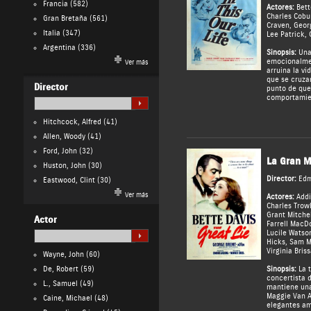
Francia
(582)
Actores:
Bett
Charles Cobu
Gran Bretaña
(561)
Craven
,
Geor
Italia
(347)
Lee Patrick
,
Argentina
(336)
Sinopsis:
Una 
emocionalmen
Ver más
arruina la vi
que se cruza
Director
punto de que
comportamien
Hitchcock, Alfred
(41)
Allen, Woody
(41)
Ford, John
(32)
La Gran M
Huston, John
(30)
Director:
Edm
Eastwood, Clint
(30)
Ver más
Actores:
Addi
Charles Trow
Grant Mitchel
Actor
Farrell MacD
Lucile Watso
Hicks
,
Sam M
Virginia Bris
Wayne, John
(60)
De, Robert
(59)
Sinopsis:
La 
concertista 
L., Samuel
(49)
mantiene una
Maggie Van Al
Caine, Michael
(48)
elegantes am