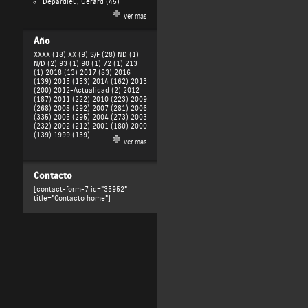
Depardieu, Gérard
(45)
Ver más
Año
XXXX (18)
XX (9)
S/F (28)
ND (1)
N/D (2)
93 (1)
90 (1)
72 (1)
213
(1)
2018 (13)
2017 (83)
2016
(139)
2015 (153)
2014 (162)
2013
(200)
2012-Actualidad (2)
2012
(187)
2011 (222)
2010 (223)
2009
(268)
2008 (292)
2007 (281)
2006
(335)
2005 (295)
2004 (273)
2003
(232)
2002 (212)
2001 (180)
2000
(139)
1999 (139)
Ver más
Contacto
[contact-form-7 id="35952"
title="Contacto home"]