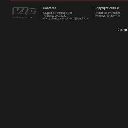
Contacto
Copyright 2010 ©
Castillo del Parque Rodó
Política de Privacidad
Teléfono: 099191257
Términos de Servicio
mvdaudiovisual.mediateca@gmail.com
Design 