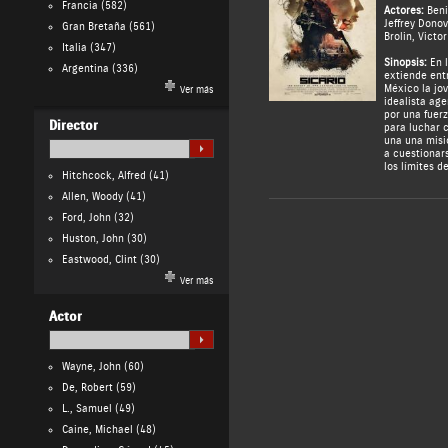
Francia
(582)
Actores:
Beni
Jeffrey Dono
Gran Bretaña
(561)
Brolin
,
Victor
Italia
(347)
Sinopsis:
En l
Argentina
(336)
extiende ent
México la jo
Ver más
idealista age
por una fuerz
Director
para luchar c
una una misió
a cuestionar
los límites de
Hitchcock, Alfred
(41)
Allen, Woody
(41)
Ford, John
(32)
Huston, John
(30)
Eastwood, Clint
(30)
Ver más
Actor
Wayne, John
(60)
De, Robert
(59)
L., Samuel
(49)
Caine, Michael
(48)