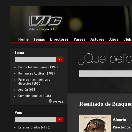
Home
Temas
Directores
Países
Actores
Años
Club
Tema
Conflictos familiares
(1997)
Romances Adultos
(1705)
Parejas matrimonios y
divorcios
(1550)
Acción
(996)
Comedia familiar
(935)
Ver más
Resultado de Búsque
País
Sicario
Estados Unidos
(4573)
Director:
Den