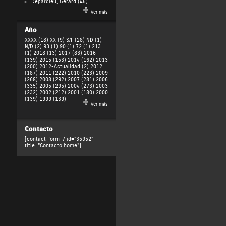
Depardieu, Gérard
(45)
Ver más
Año
XXXX (18)
XX (9)
S/F (28)
ND (1)
N/D (2)
93 (1)
90 (1)
72 (1)
213
(1)
2018 (13)
2017 (83)
2016
(139)
2015 (153)
2014 (162)
2013
(200)
2012-Actualidad (2)
2012
(187)
2011 (222)
2010 (223)
2009
(268)
2008 (292)
2007 (281)
2006
(335)
2005 (295)
2004 (273)
2003
(232)
2002 (212)
2001 (180)
2000
(139)
1999 (139)
Ver más
Contacto
[contact-form-7 id="35952"
title="Contacto home"]