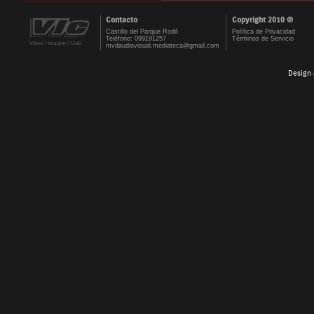
Contacto
Copyright 2010 ©
Castillo del Parque Rodó
Política de Privacidad
Teléfono: 099191257
Términos de Servicio
mvdaudiovisual.mediateca@gmail.com
Design 