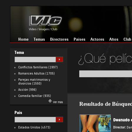
Home
Temas
Directores
Países
Actores
Años
Club
Tema
Conflictos familiares
(1997)
Romances Adultos
(1705)
Parejas matrimonios y
divorcios
(1550)
Acción
(996)
Comedia familiar
(935)
Ver más
Resultado de Búsque
País
Desnudo 
Estados Unidos
(4573)
Director:
Dan