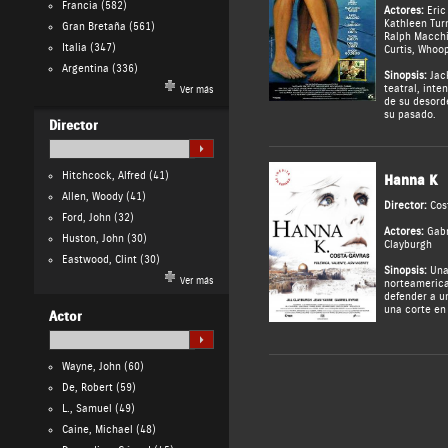
Francia
(582)
Actores:
Eric
Kathleen Tur
Gran Bretaña
(561)
Ralph Macch
Italia
(347)
Curtis
,
Whoop
Argentina
(336)
Sinopsis:
Jack
teatral, inte
Ver más
de su desord
su pasado.
Director
Hitchcock, Alfred
(41)
Hanna K
Allen, Woody
(41)
Director:
Cos
Ford, John
(32)
Actores:
Gabr
Huston, John
(30)
Clayburgh
Eastwood, Clint
(30)
Sinopsis:
Una
Ver más
norteamerica
defender a un
una corte en 
Actor
Wayne, John
(60)
De, Robert
(59)
L., Samuel
(49)
Caine, Michael
(48)