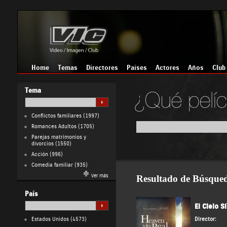
Home
Temas
Directores
Países
Actores
Años
Club
Tema
Conflictos familiares
(1997)
Romances Adultos
(1705)
Parejas matrimonios y
divorcios
(1550)
Acción
(996)
Comedia familiar
(935)
Ver más
Resultado de Búsque
País
El Cielo S
Estados Unidos
(4573)
Director: