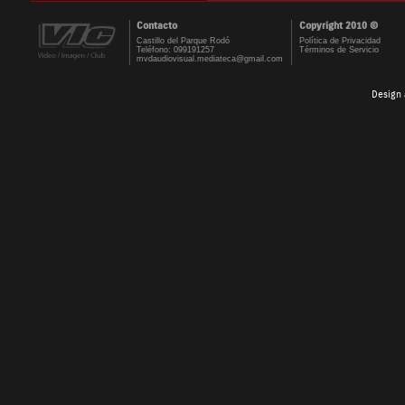
Contacto
Copyright 2010 ©
Castillo del Parque Rodó
Política de Privacidad
Teléfono: 099191257
Términos de Servicio
mvdaudiovisual.mediateca@gmail.com
Design 