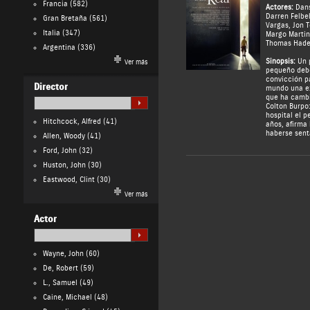
Francia
(582)
Actores:
Dan
Darren Felbe
Gran Bretaña
(561)
Vargas
,
Jon 
Italia
(347)
Margo Martin
Thomas Hade
Argentina
(336)
Sinopsis:
Un 
Ver más
pequeño debe
convicción p
Director
mundo una ex
que ha cambi
Colton Burpo:
hospital el p
Hitchcock, Alfred
(41)
años, afirma 
haberse sent
Allen, Woody
(41)
Ford, John
(32)
Huston, John
(30)
Eastwood, Clint
(30)
Ver más
Actor
Wayne, John
(60)
De, Robert
(59)
L., Samuel
(49)
Caine, Michael
(48)