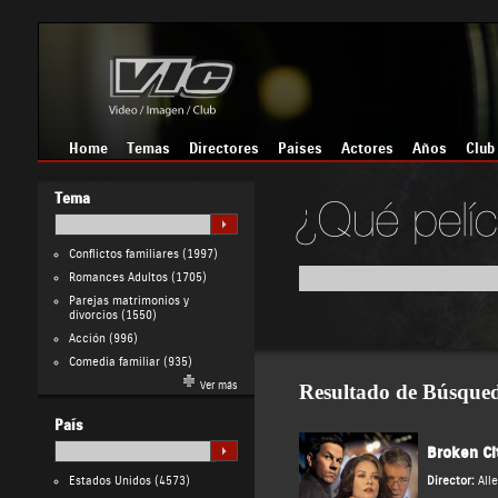
Home
Temas
Directores
Países
Actores
Años
Club
Tema
Conflictos familiares
(1997)
Romances Adultos
(1705)
Parejas matrimonios y
divorcios
(1550)
Acción
(996)
Comedia familiar
(935)
Ver más
Resultado de Búsque
País
Broken Ci
Estados Unidos
(4573)
Director:
All