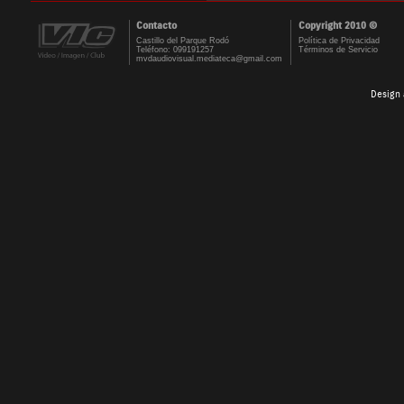
Contacto
Copyright 2010 ©
Castillo del Parque Rodó
Política de Privacidad
Teléfono: 099191257
Términos de Servicio
mvdaudiovisual.mediateca@gmail.com
Design 