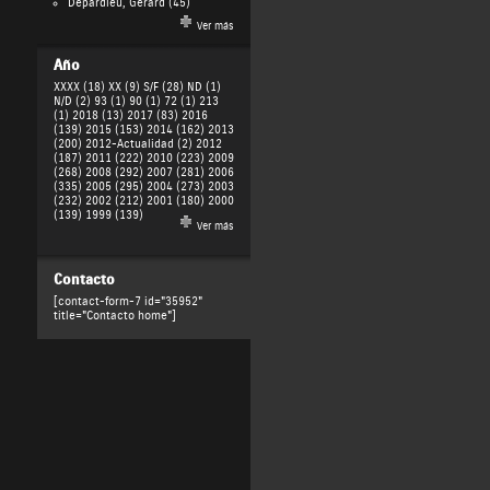
Depardieu, Gérard
(45)
Ver más
Año
XXXX (18)
XX (9)
S/F (28)
ND (1)
N/D (2)
93 (1)
90 (1)
72 (1)
213
(1)
2018 (13)
2017 (83)
2016
(139)
2015 (153)
2014 (162)
2013
(200)
2012-Actualidad (2)
2012
(187)
2011 (222)
2010 (223)
2009
(268)
2008 (292)
2007 (281)
2006
(335)
2005 (295)
2004 (273)
2003
(232)
2002 (212)
2001 (180)
2000
(139)
1999 (139)
Ver más
Contacto
[contact-form-7 id="35952"
title="Contacto home"]