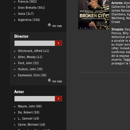
Francia
(582)
Actores:
Alon
Catherine Ze
Gran Bretaña
(561)
James Ranso
Italia
(347)
Chambers
,
Ky
Wahlberg
,
Na
Argentina
(336)
Crowe
Ver más
Sinopsis:
Des
Policía, Bill
Director
detective pr
a alcalde le 
su mujer por
infiel. Inme
Hitchcock, Alfred
(41)
confirmar es
de la esposa 
Allen, Woody
(41)
muerto. Tagg
Ford, John
(32)
proseguir la 
Huston, John
(30)
Eastwood, Clint
(30)
Ver más
Actor
Wayne, John
(60)
De, Robert
(59)
L., Samuel
(49)
Caine, Michael
(48)