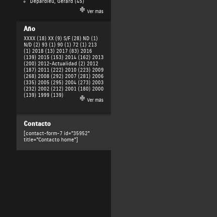
Depardieu, Gérard
(45)
Ver más
Año
XXXX (18)
XX (9)
S/F (28)
ND (1)
N/D (2)
93 (1)
90 (1)
72 (1)
213
(1)
2018 (13)
2017 (83)
2016
(139)
2015 (153)
2014 (162)
2013
(200)
2012-Actualidad (2)
2012
(187)
2011 (222)
2010 (223)
2009
(268)
2008 (292)
2007 (281)
2006
(335)
2005 (295)
2004 (273)
2003
(232)
2002 (212)
2001 (180)
2000
(139)
1999 (139)
Ver más
Contacto
[contact-form-7 id="35952"
title="Contacto home"]