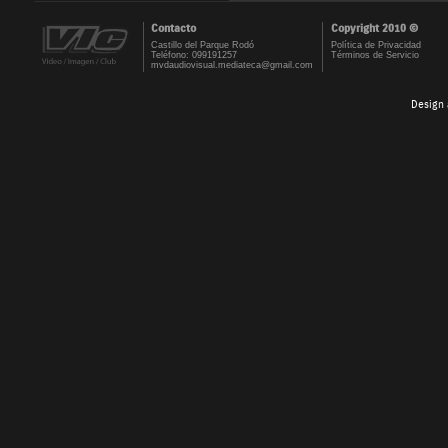
Contacto
Copyright 2010 ©
Castillo del Parque Rodó
Política de Privacidad
Teléfono: 099191257
Términos de Servicio
mvdaudiovisual.mediateca@gmail.com
Design 