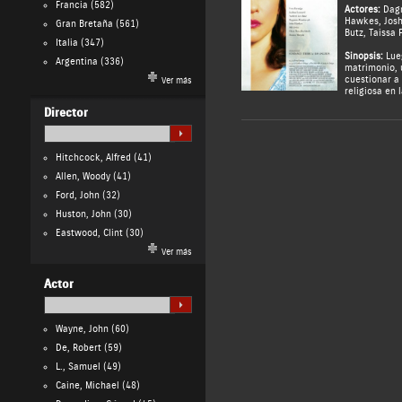
Francia
(582)
Actores:
Dag
Hawkes
,
Jos
Gran Bretaña
(561)
Butz
,
Taissa 
Italia
(347)
Sinopsis:
Lueg
Argentina
(336)
matrimonio, 
cuestionar a
Ver más
religiosa en 
Director
Hitchcock, Alfred
(41)
Allen, Woody
(41)
Ford, John
(32)
Huston, John
(30)
Eastwood, Clint
(30)
Ver más
Actor
Wayne, John
(60)
De, Robert
(59)
L., Samuel
(49)
Caine, Michael
(48)