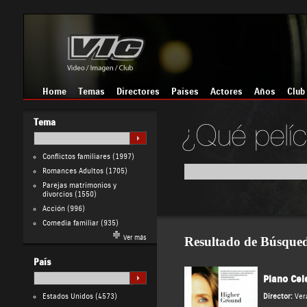
Home
Temas
Directores
Países
Actores
Años
Club
Tema
Conflictos familiares
(1997)
Romances Adultos
(1705)
Parejas matrimonios y
divorcios
(1550)
Acción
(996)
Comedia familiar
(935)
Ver más
Resultado de Búsque
País
Plano Cele
Estados Unidos
(4573)
Director:
Ver