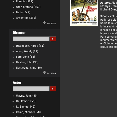
Francia
(582)
Actores:
Ale
Kathryn Gran
Gran Bretaña
(561)
Richard Eyer
Italia
(347)
Sinopsis:
Sim
Argentina
(336)
peligroso via
hacia la mist
Ver más
la intención 
lanzado por 
Director
la princesa 
Para salvarla
innumerable
el Cíclope d
Hitchcock, Alfred
(41)
esqueleto qu
Allen, Woody
(41)
Ford, John
(32)
Huston, John
(30)
Eastwood, Clint
(30)
Ver más
Actor
Wayne, John
(60)
De, Robert
(59)
L., Samuel
(49)
Caine, Michael
(48)