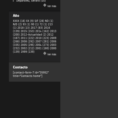
Depardieu, Gérard
(45)
Ver más
Año
XXXX (18)
XX (9)
S/F (28)
ND (1)
N/D (2)
93 (1)
90 (1)
72 (1)
213
(1)
2018 (13)
2017 (83)
2016
(139)
2015 (153)
2014 (162)
2013
(200)
2012-Actualidad (2)
2012
(187)
2011 (222)
2010 (223)
2009
(268)
2008 (292)
2007 (281)
2006
(335)
2005 (295)
2004 (273)
2003
(232)
2002 (212)
2001 (180)
2000
(139)
1999 (139)
Ver más
Contacto
[contact-form-7 id="35952"
title="Contacto home"]