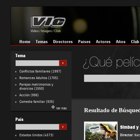
Home
Temas
Directores
Países
Actores
Años
Club
Tema
Conflictos familiares
(1997)
Romances Adultos
(1705)
Parejas matrimonios y
divorcios
(1550)
Acción
(996)
Comedia familiar
(935)
Ver más
Resultado de Búsque
País
Simbad y 
Estados Unidos
(4573)
Director:
Nat