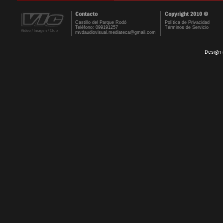
Contacto
Copyright 2010 ©
Castillo del Parque Rodó
Política de Privacidad
Teléfono: 099191257
Términos de Servicio
mvdaudiovisual.mediateca@gmail.com
Design 