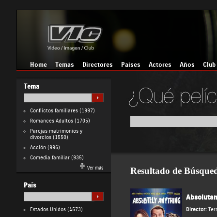
Home
Temas
Directores
Países
Actores
Años
Club
Tema
Conflictos familiares
(1997)
Romances Adultos
(1705)
Parejas matrimonios y
divorcios
(1550)
Acción
(996)
Comedia familiar
(935)
Ver más
Resultado de Búsque
País
Absoluta
Estados Unidos
(4573)
Director:
Ter