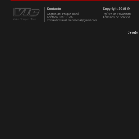
Contacto
Copyright 2010 ©
Castillo del Parque Rodó
Política de Privacidad
Teléfono: 099191257
Términos de Servicio
mvdaudiovisual.mediateca@gmail.com
Design 