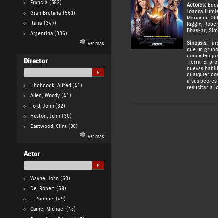
Francia
(582)
Actores:
Eddi
Joanna Luml
Gran Bretaña
(561)
Marianne Ol
Italia
(347)
Riggle
,
Rober
Bhaskar
,
Sim
Argentina
(336)
Sinopsis:
Fars
Ver más
que un grupo
conceden pod
Director
Tierra. El pr
nuevas habil
cualquier co
a sus peores
Hitchcock, Alfred
(41)
resucitar a l
Allen, Woody
(41)
Ford, John
(32)
Huston, John
(30)
Eastwood, Clint
(30)
Ver más
Actor
Wayne, John
(60)
De, Robert
(59)
L., Samuel
(49)
Caine, Michael
(48)