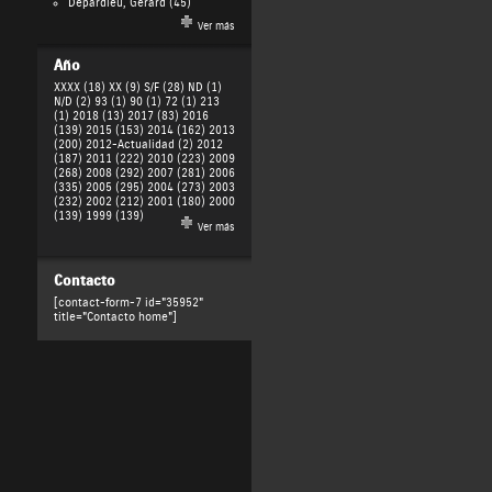
Depardieu, Gérard
(45)
Ver más
Año
XXXX (18)
XX (9)
S/F (28)
ND (1)
N/D (2)
93 (1)
90 (1)
72 (1)
213
(1)
2018 (13)
2017 (83)
2016
(139)
2015 (153)
2014 (162)
2013
(200)
2012-Actualidad (2)
2012
(187)
2011 (222)
2010 (223)
2009
(268)
2008 (292)
2007 (281)
2006
(335)
2005 (295)
2004 (273)
2003
(232)
2002 (212)
2001 (180)
2000
(139)
1999 (139)
Ver más
Contacto
[contact-form-7 id="35952"
title="Contacto home"]