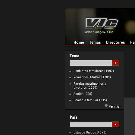
Home
Temas
Directores
Pa
Tema
Conflictos familiares
(1997)
Romances Adultos
(1705)
Parejas matrimonios y
divorcios
(1550)
Acción
(996)
Comedia familiar
(935)
Ver más
País
Estados Unidos
(4573)