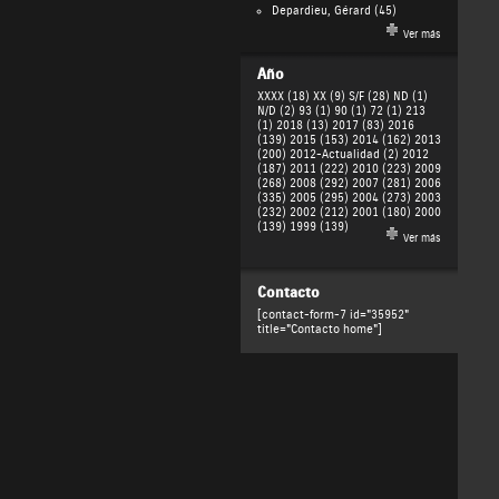
Depardieu, Gérard
(45)
Ver más
Año
XXXX (18)
XX (9)
S/F (28)
ND (1)
N/D (2)
93 (1)
90 (1)
72 (1)
213
(1)
2018 (13)
2017 (83)
2016
(139)
2015 (153)
2014 (162)
2013
(200)
2012-Actualidad (2)
2012
(187)
2011 (222)
2010 (223)
2009
(268)
2008 (292)
2007 (281)
2006
(335)
2005 (295)
2004 (273)
2003
(232)
2002 (212)
2001 (180)
2000
(139)
1999 (139)
Ver más
Contacto
[contact-form-7 id="35952"
title="Contacto home"]