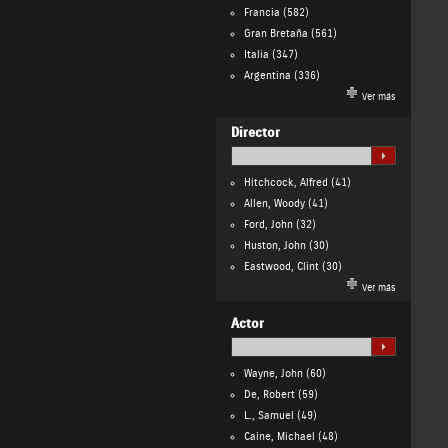
Francia
(582)
Gran Bretaña
(561)
Italia
(347)
Argentina
(336)
Ver más
Director
Hitchcock, Alfred
(41)
Allen, Woody
(41)
Ford, John
(32)
Huston, John
(30)
Eastwood, Clint
(30)
Ver más
Actor
Wayne, John
(60)
De, Robert
(59)
L., Samuel
(49)
Caine, Michael
(48)