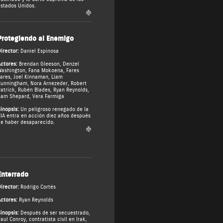
stados Unidos.
Protegiendo al Enemigo
irector:
Daniel Espinosa
ctores:
Brendan Gleeson
,
Denzel
Washington
,
Fana Mokoena
,
Fares
ares
,
Joel Kinnaman
,
Liam
Cunningham
,
Nora Arnezeder
,
Robert
atrick
,
Rubén Blades
,
Ryan Reynolds
,
Sam Shepard
,
Vera Farmiga
inopsis:
Un peligroso renegado de la
IA entra en acción diez años después
e haber desaparecido.
Enterrado
irector:
Rodrigo Cortés
ctores:
Ryan Reynolds
inopsis:
Después de ser secuestrado,
aul Conroy, contratista civil en Irak,