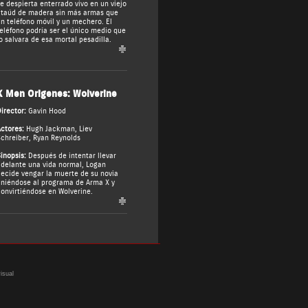
e despierta enterrado vivo en un viejo
taúd de madera sin más armas que
n teléfono móvil y un mechero. El
eléfono podría ser el único medio que
o salvara de esa mortal pesadilla.
X Men Origenes: Wolverine
irector:
Gavin Hood
ctores:
Hugh Jackman
,
Liev
chreiber
,
Ryan Reynolds
inopsis:
Después de intentar llevar
delante una vida normal, Logan
ecide vengar la muerte de su novia
niéndose al programa de Arma X y
onvirtiéndose en Wolverine.
isual