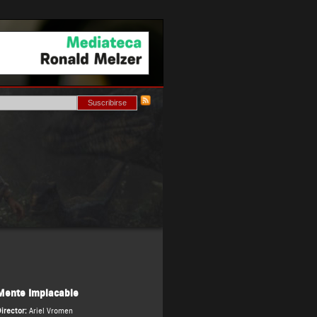
Mente Implacable
irector:
Ariel Vromen