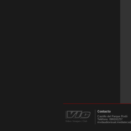
Contacto
Castillo del Parque Rodó
Teléfono: 099191257
mvdaudiovisual.mediateca