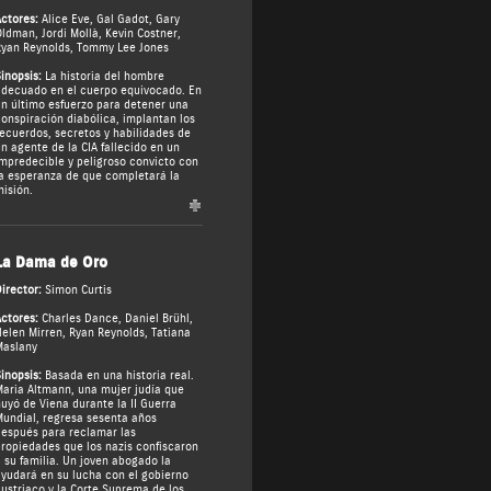
ctores:
Alice Eve
,
Gal Gadot
,
Gary
Oldman
,
Jordi Mollà
,
Kevin Costner
,
yan Reynolds
,
Tommy Lee Jones
inopsis:
La historia del hombre
decuado en el cuerpo equivocado. En
n último esfuerzo para detener una
onspiración diabólica, implantan los
ecuerdos, secretos y habilidades de
n agente de la CIA fallecido en un
mpredecible y peligroso convicto con
a esperanza de que completará la
isión.
La Dama de Oro
irector:
Simon Curtis
ctores:
Charles Dance
,
Daniel Brühl
,
elen Mirren
,
Ryan Reynolds
,
Tatiana
Maslany
inopsis:
Basada en una historia real.
aria Altmann, una mujer judía que
uyó de Viena durante la II Guerra
undial, regresa sesenta años
espués para reclamar las
ropiedades que los nazis confiscaron
 su familia. Un joven abogado la
yudará en su lucha con el gobierno
ustriaco y la Corte Suprema de los