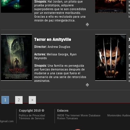
Sinopsis:
Hal Jordan, un piloto que
s
prueba prototipos, adquiere
a
superpoderes que le son concedidos
u
por un extraterrestre moribundo.
t
Gracias a ello es reclutado para una
l
misión de paz intergaláctica.
Terror en Amityville
Director:
Andrew Douglas
D
Actores:
Melissa George
,
Ryan
A
Reynolds
S
Sinopsis:
Una familia es perseguida
S
por fuerzas demoníacas después de
a
mudarse a una casa que fuera el
d
escenario de una serie de retorcidos
u
asesinatos.
c
1
2
»
Copyright 2010 ©
Enlaces
Política de Privacidad
IMDB The Internet Movie Database
Montevideo Audiov
Términos de Servicio
Rotten Tomatoes
@gmail.com