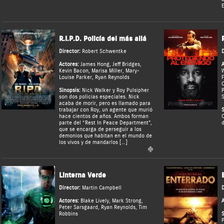
E
R.I.P.D. Policía del más allá
Director:
Robert Schwentke
D
Actores:
James Hong
,
Jeff Bridges
,
A
Kevin Bacon
,
Marisa Miller
,
Mary-
Louise Parker
,
Ryan Reynolds
F
Sinopsis:
Nick Walker y Roy Pulsipher
P
son dos policías especiales. Nick
acaba de morir, pero es llamado para
trabajar con Roy, un agente que murió
S
hace cientos de años. Ambos forman
C
parte del “Rest In Peace Department”,
d
que se encarga de perseguir a los
demonios que habitan en el mundo de
los vivos y de mandarlos […]
Linterna Verde
Director:
Martin Campbell
D
Actores:
Blake Lively
,
Mark Strong
,
A
Peter Sarsgaard
,
Ryan Reynolds
,
Tim
Robbins
S
P