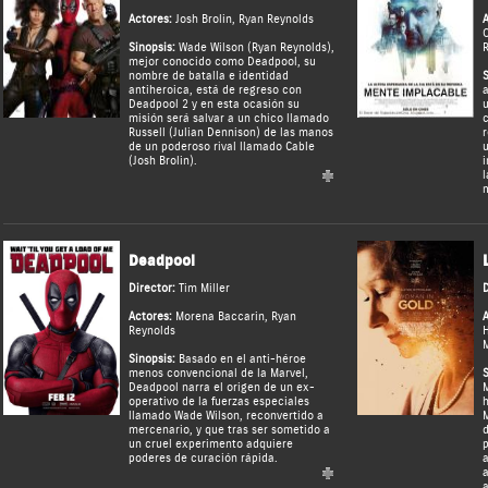
Actores:
Josh Brolin
,
Ryan Reynolds
A
Sinopsis:
Wade Wilson (Ryan Reynolds),
R
mejor conocido como Deadpool, su
nombre de batalla e identidad
S
antiheroica, está de regreso con
a
Deadpool 2 y en esta ocasión su
u
misión será salvar a un chico llamado
c
Russell (Julian Dennison) de las manos
r
de un poderoso rival llamado Cable
u
(Josh Brolin).
i
l
m
Deadpool
Director:
Tim Miller
D
Actores:
Morena Baccarin
,
Ryan
A
Reynolds
H
Sinopsis:
Basado en el anti-héroe
menos convencional de la Marvel,
S
Deadpool narra el origen de un ex-
M
operativo de la fuerzas especiales
h
llamado Wade Wilson, reconvertido a
M
mercenario, y que tras ser sometido a
d
un cruel experimento adquiere
p
poderes de curación rápida.
a
a
a