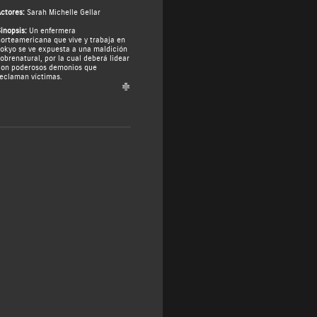
ctores:
Sarah Michelle Gellar
inopsis:
Un enfermera
orteamericana que vive y trabaja en
okyo se ve expuesta a una maldición
obrenatural, por la cual deberá lidear
on poderosos demonios que
eclaman víctimas.