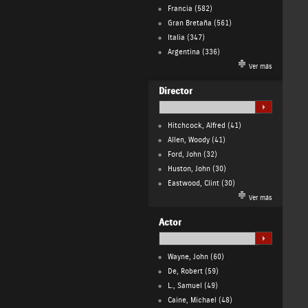
Francia
(582)
Gran Bretaña
(561)
Italia
(347)
Argentina
(336)
Ver más
Director
Hitchcock, Alfred
(41)
Allen, Woody
(41)
Ford, John
(32)
Huston, John
(30)
Eastwood, Clint
(30)
Ver más
Actor
Wayne, John
(60)
De, Robert
(59)
L., Samuel
(49)
Caine, Michael
(48)