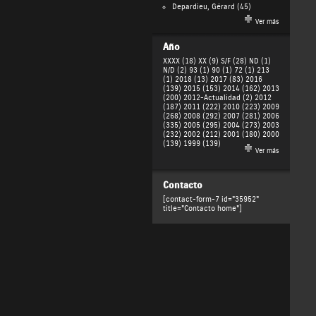
Depardieu, Gérard
(45)
Ver más
Año
XXXX (18)
XX (9)
S/F (28)
ND (1)
N/D (2)
93 (1)
90 (1)
72 (1)
213
(1)
2018 (13)
2017 (83)
2016
(139)
2015 (153)
2014 (162)
2013
(200)
2012-Actualidad (2)
2012
(187)
2011 (222)
2010 (223)
2009
(268)
2008 (292)
2007 (281)
2006
(335)
2005 (295)
2004 (273)
2003
(232)
2002 (212)
2001 (180)
2000
(139)
1999 (139)
Ver más
Contacto
[contact-form-7 id="35952"
title="Contacto home"]