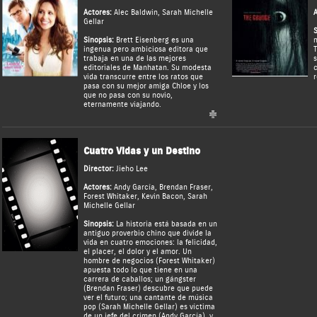
Actores:
Alec Baldwin
,
Sarah Michelle
A
Gellar
S
Sinopsis:
Brett Eisenberg es una
n
ingenua pero ambiciosa editora que
T
trabaja en una de las mejores
s
editoriales de Manhatan. Su modesta
c
vida transcurre entre los ratos que
r
pasa con su mejor amiga Chloe y los
que no pasa con su novio,
eternamente viajando.
Cuatro Vidas y un Destino
Director:
Jieho Lee
Actores:
Andy García
,
Brendan Fraser
,
Forest Whitaker
,
Kevin Bacon
,
Sarah
Michelle Gellar
Sinopsis:
La historia está basada en un
antiguo proverbio chino que divide la
vida en cuatro emociones: la felicidad,
el placer, el dolor y el amor. Un
hombre de negocios (Forest Whitaker)
apuesta todo lo que tiene en una
carrera de caballos; un gángster
(Brendan Fraser) descubre que puede
ver el futuro; una cantante de música
pop (Sarah Michelle Gellar) es víctima
de un jefe del crimen (Andy García), y