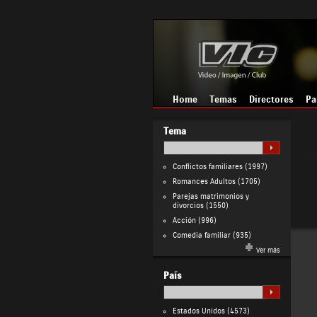
Home
Temas
Directores
Pa
Tema
Conflictos familiares
(1997)
Romances Adultos
(1705)
Parejas matrimonios y
divorcios
(1550)
Acción
(996)
Comedia familiar
(935)
Ver más
País
Estados Unidos
(4573)