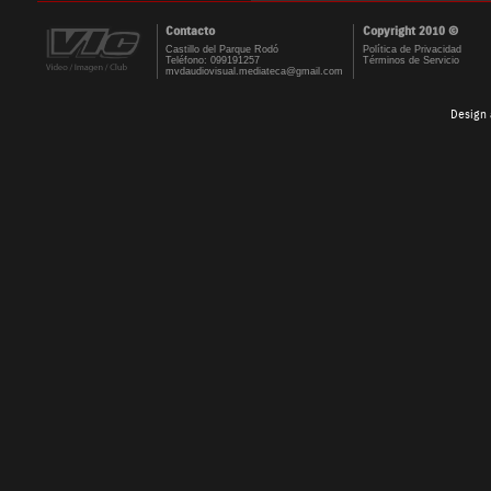
Contacto
Copyright 2010 ©
Castillo del Parque Rodó
Política de Privacidad
Teléfono: 099191257
Términos de Servicio
mvdaudiovisual.mediateca@gmail.com
Design 