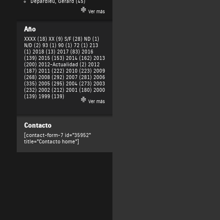
Depardieu, Gérard
(45)
Ver más
Año
XXXX (18)
XX (9)
S/F (28)
ND (1)
N/D (2)
93 (1)
90 (1)
72 (1)
213
(1)
2018 (13)
2017 (83)
2016
(139)
2015 (153)
2014 (162)
2013
(200)
2012-Actualidad (2)
2012
(187)
2011 (222)
2010 (223)
2009
(268)
2008 (292)
2007 (281)
2006
(335)
2005 (295)
2004 (273)
2003
(232)
2002 (212)
2001 (180)
2000
(139)
1999 (139)
Ver más
Contacto
[contact-form-7 id="35952"
title="Contacto home"]