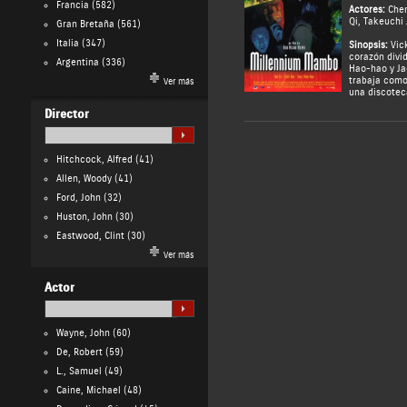
Francia
(582)
Actores:
Che
Qi
,
Takeuchi 
Gran Bretaña
(561)
Italia
(347)
Sinopsis:
Vick
corazón divi
Argentina
(336)
Hao-hao y Ja
trabaja como
Ver más
una discotec
Director
Hitchcock, Alfred
(41)
Allen, Woody
(41)
Ford, John
(32)
Huston, John
(30)
Eastwood, Clint
(30)
Ver más
Actor
Wayne, John
(60)
De, Robert
(59)
L., Samuel
(49)
Caine, Michael
(48)