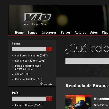
Home
Temas
Directores
Países
Actores
Años
Club
Tema
Conflictos familiares
(1997)
Romances Adultos
(1705)
Parejas matrimonios y
divorcios
(1550)
Acción
(996)
Comedia familiar
(935)
Ver más
Resultado de Búsque
País
Millenni
Estados Unidos
(4573)
Director:
Hou