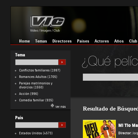
Home
Temas
Directores
Países
Actores
Años
Club
Tema
Conflictos familiares
(1997)
Romances Adultos
(1705)
Parejas matrimonios y
divorcios
(1550)
Acción
(996)
Comedia familiar
(935)
Ver más
Resultado de Búsque
País
Mi Tio Ma
Estados Unidos
(4573)
Director:
Jor