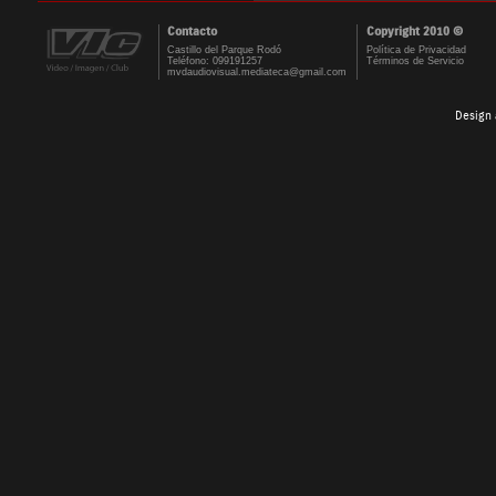
Contacto
Copyright 2010 ©
Castillo del Parque Rodó
Política de Privacidad
Teléfono: 099191257
Términos de Servicio
mvdaudiovisual.mediateca@gmail.com
Design 