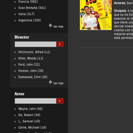
Francia
(582)
Actores:
Dar
Gran Bretaña
(561)
Sinopsis:
A lo
Italia
(347)
que su tío Ed
asesinar al 
Argentina
(336)
que tiene un
decide invest
Ver más
cuenta con l
mejores amig
Director
está perdid
Hitchcock, Alfred
(41)
Allen, Woody
(41)
Ford, John
(32)
Huston, John
(30)
Eastwood, Clint
(30)
Ver más
Actor
Wayne, John
(60)
De, Robert
(59)
L., Samuel
(49)
Caine, Michael
(48)