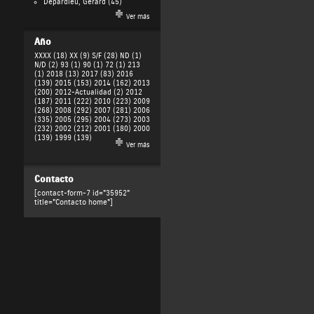
Depardieu, Gérard
(45)
Ver más
Año
XXXX (18)
XX (9)
S/F (28)
ND (1)
N/D (2)
93 (1)
90 (1)
72 (1)
213
(1)
2018 (13)
2017 (83)
2016
(139)
2015 (153)
2014 (162)
2013
(200)
2012-Actualidad (2)
2012
(187)
2011 (222)
2010 (223)
2009
(268)
2008 (292)
2007 (281)
2006
(335)
2005 (295)
2004 (273)
2003
(232)
2002 (212)
2001 (180)
2000
(139)
1999 (139)
Ver más
Contacto
[contact-form-7 id="35952"
title="Contacto home"]