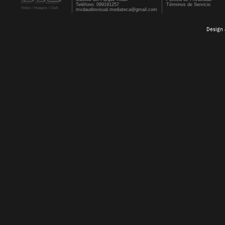
Teléfono: 099191257
Términos de Servicio
mvdaudiovisual.mediateca@gmail.com
Design 