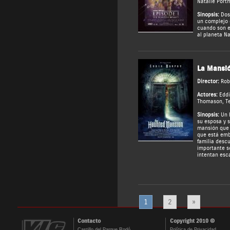
Natalie Port
Sinopsis:
Dos 
un complejo c
cuando son e
al planeta N
La Mansi
Director:
Rob
Actores:
Edd
Thomason
,
T
Sinopsis:
Un h
su esposa y s
mansión que 
que está embr
familia descu
importante s
intentan esc
1
2
»
Contacto
Copyright 2010 ©
Castillo del Parque Rodó
Política de Privacidad