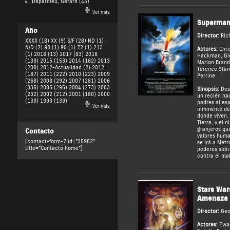
Depardieu, Gérard
(45)
Ver más
Superman:
Año
Director:
Ric
XXXX (18)
XX (9)
S/F (28)
ND (1)
N/D (2)
93 (1)
90 (1)
72 (1)
213
Actores:
Chri
(1)
2018 (13)
2017 (83)
2016
Hackman
,
Gl
(139)
2015 (153)
2014 (162)
2013
Marlon Bran
(200)
2012-Actualidad (2)
2012
Terence Sta
(187)
2011 (222)
2010 (223)
2009
Perrine
(268)
2008 (292)
2007 (281)
2006
(335)
2005 (295)
2004 (273)
2003
Sinopsis:
Desd
(232)
2002 (212)
2001 (180)
2000
un recién na
(139)
1999 (139)
padres al esp
Ver más
inminente de
donde viven. 
Tierra, y el 
granjeros que
Contacto
valores huma
[contact-form-7 id="35952"
se irá a Metró
title="Contacto home"]
poderes sobr
contra el mal
Stars Wars
Amenaza 
Director:
Geo
Actores:
Ewa