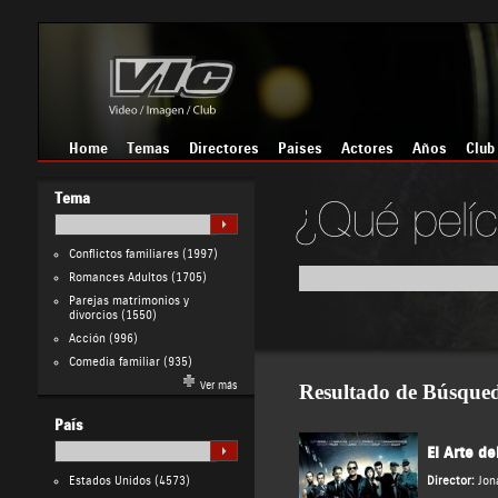
Home
Temas
Directores
Países
Actores
Años
Club
Tema
Conflictos familiares
(1997)
Romances Adultos
(1705)
Parejas matrimonios y
divorcios
(1550)
Acción
(996)
Comedia familiar
(935)
Ver más
Resultado de Búsque
País
El Arte de
Estados Unidos
(4573)
Director:
Jon