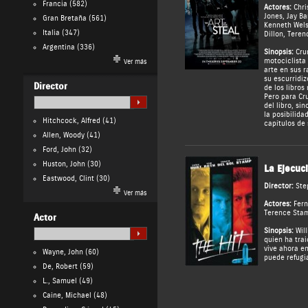
Francia
(582)
Actores:
Chri
Jones
,
Jay Ba
Gran Bretaña
(561)
Kenneth Wel
Italia
(347)
Dillon
,
Teren
Argentina
(336)
Sinopsis:
Crun
motociclista 
Ver más
arte en sus r
su escurridi
Director
de los libros
Pero para Cru
del libro, si
la posibilida
Hitchcock, Alfred
(41)
capítulos de
Allen, Woody
(41)
Ford, John
(32)
Huston, John
(30)
La Ejecuc
Eastwood, Clint
(30)
Director:
Ste
Ver más
Actores:
Fer
Terence Sta
Actor
Sinopsis:
Will
quien ha tra
vive ahora e
Wayne, John
(60)
puede refugi
De, Robert
(59)
L., Samuel
(49)
Caine, Michael
(48)