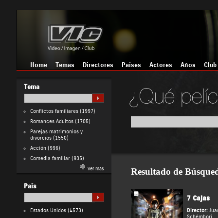
Home
Temas
Directores
Países
Actores
Años
Club
Tema
Conflictos familiares
(1997)
Romances Adultos
(1705)
Parejas matrimonios y
divorcios
(1550)
Acción
(996)
Comedia familiar
(935)
Ver más
Resultado de Búsque
País
7 Cajas
Estados Unidos
(4573)
Director:
Jua
Schémbori