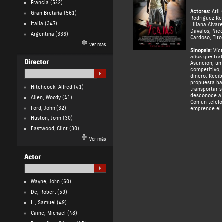
Francia
(582)
Actores:
Atil
Gran Bretaña
(561)
Rodríguez Re
Italia
(347)
Liliana Álvar
Dávalos
,
Nico
Argentina
(336)
Cardoso
,
Tito
Ver más
Sinopsis:
Víct
años que tra
Director
Asunción, un
competitivo,
dinero. Reci
propuesta bas
Hitchcock, Alfred
(41)
transportar 
desconoce a 
Allen, Woody
(41)
Con un teléfo
Ford, John
(32)
emprende el 
Huston, John
(30)
Eastwood, Clint
(30)
Ver más
Actor
Wayne, John
(60)
De, Robert
(59)
L., Samuel
(49)
Caine, Michael
(48)