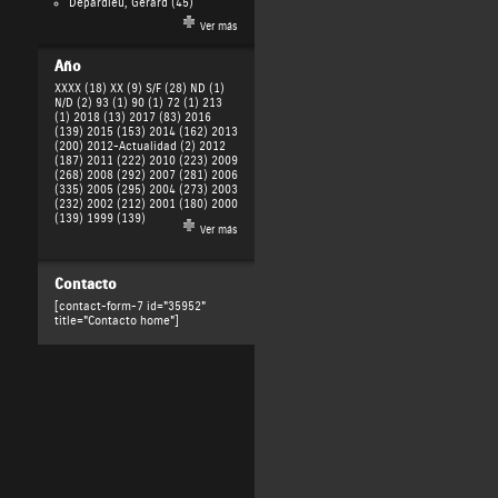
Depardieu, Gérard
(45)
Ver más
Año
XXXX (18)
XX (9)
S/F (28)
ND (1)
N/D (2)
93 (1)
90 (1)
72 (1)
213
(1)
2018 (13)
2017 (83)
2016
(139)
2015 (153)
2014 (162)
2013
(200)
2012-Actualidad (2)
2012
(187)
2011 (222)
2010 (223)
2009
(268)
2008 (292)
2007 (281)
2006
(335)
2005 (295)
2004 (273)
2003
(232)
2002 (212)
2001 (180)
2000
(139)
1999 (139)
Ver más
Contacto
[contact-form-7 id="35952"
title="Contacto home"]