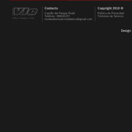
Contacto
Copyright 2010 ©
Castillo del Parque Rodó
Política de Privacidad
Teléfono: 099191257
Términos de Servicio
mvdaudiovisual.mediateca@gmail.com
Design 