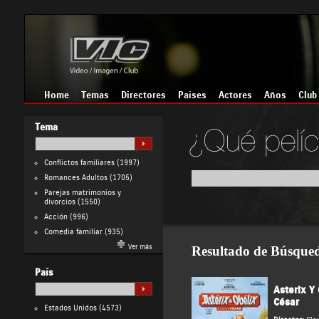
Home
Temas
Directores
Países
Actores
Años
Club
Tema
Conflictos familiares
(1997)
Romances Adultos
(1705)
Parejas matrimonios y
divorcios
(1550)
Acción
(996)
Comedia familiar
(935)
Ver más
Resultado de Búsque
País
Asterix Y 
César
Estados Unidos
(4573)