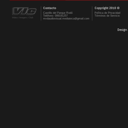
Contacto
Copyright 2010 ©
Castillo del Parque Rodó
Política de Privacidad
Teléfono: 099191257
Términos de Servicio
mvdaudiovisual.mediateca@gmail.com
Design 