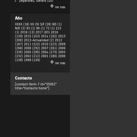
Depardieu, Gérard
(45)
Ver más
Año
XXXX (18)
XX (9)
S/F (28)
ND (1)
N/D (2)
93 (1)
90 (1)
72 (1)
213
(1)
2018 (13)
2017 (83)
2016
(139)
2015 (153)
2014 (162)
2013
(200)
2012-Actualidad (2)
2012
(187)
2011 (222)
2010 (223)
2009
(268)
2008 (292)
2007 (281)
2006
(335)
2005 (295)
2004 (273)
2003
(232)
2002 (212)
2001 (180)
2000
(139)
1999 (139)
Ver más
Contacto
[contact-form-7 id="35952"
title="Contacto home"]