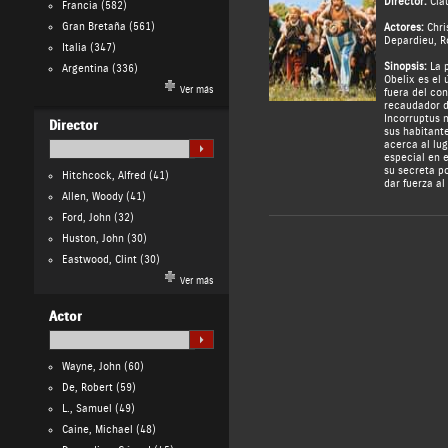
Director:
Cla
Francia
(582)
Gran Bretaña
(561)
Actores:
Chri
Depardieu
,
R
Italia
(347)
Sinopsis:
La p
Argentina
(336)
Obelix es el 
Ver más
fuera del co
recaudador d
Incorruptus 
Director
sus habitante
acerca al lug
especial en 
su secreta p
Hitchcock, Alfred
(41)
dar fuerza a
Allen, Woody
(41)
Ford, John
(32)
Huston, John
(30)
Eastwood, Clint
(30)
Ver más
Actor
Wayne, John
(60)
De, Robert
(59)
L., Samuel
(49)
Caine, Michael
(48)