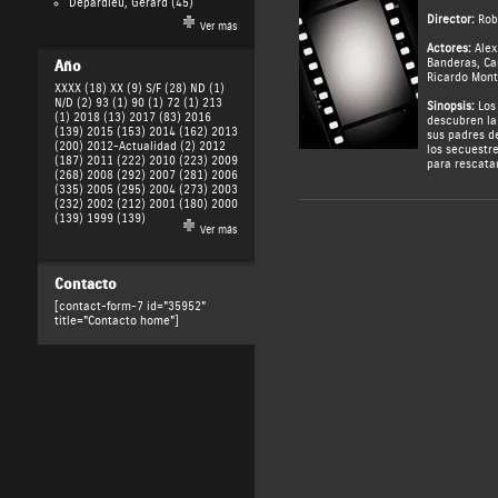
Depardieu, Gérard
(45)
Director:
Rob
Ver más
Actores:
Ale
Banderas
,
Ca
Año
Ricardo Mont
XXXX (18)
XX (9)
S/F (28)
ND (1)
N/D (2)
93 (1)
90 (1)
72 (1)
213
Sinopsis:
Los 
(1)
2018 (13)
2017 (83)
2016
descubren la
(139)
2015 (153)
2014 (162)
2013
sus padres d
(200)
2012-Actualidad (2)
2012
los secuestr
(187)
2011 (222)
2010 (223)
2009
para rescatar
(268)
2008 (292)
2007 (281)
2006
(335)
2005 (295)
2004 (273)
2003
(232)
2002 (212)
2001 (180)
2000
(139)
1999 (139)
Ver más
Contacto
[contact-form-7 id="35952"
title="Contacto home"]