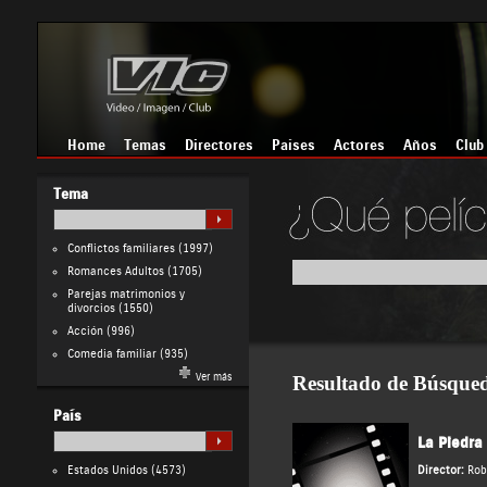
Home
Temas
Directores
Países
Actores
Años
Club
Tema
Conflictos familiares
(1997)
Romances Adultos
(1705)
Parejas matrimonios y
divorcios
(1550)
Acción
(996)
Comedia familiar
(935)
Ver más
Resultado de Búsque
País
La Piedra
Estados Unidos
(4573)
Director:
Rob