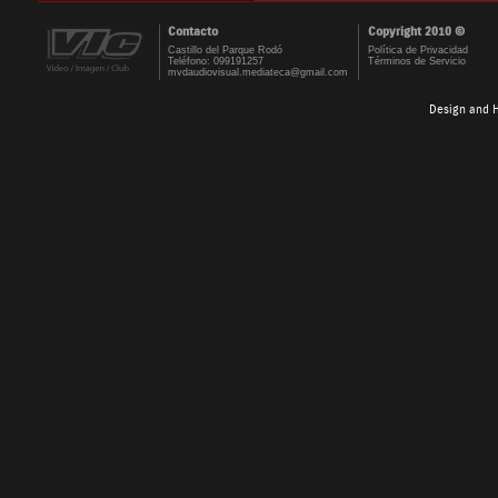
Contacto
Copyright 2010 ©
Castillo del Parque Rodó
Política de Privacidad
Teléfono: 099191257
Términos de Servicio
mvdaudiovisual.mediateca@gmail.com
Design and 