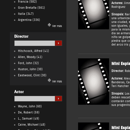
Francia
(582)
Actores:
Jim
Rodriguez
Gran Bretaña
(561)
Italia
(347)
Sinopsis:
Narr
una urbaniza
Argentina
(336)
una ciudad, e
son iguales, 
Ver más
para la mism
día se armar
Director
niño se golp
piedra que c
del arco iris
Hitchcock, Alfred
(41)
Allen, Woody
(41)
Ford, John
(32)
Mini Espí
Huston, John
(30)
Director:
Rob
Eastwood, Clint
(30)
Actores:
Ale
Ver más
Banderas
,
Ca
Teri Hatcher
Actor
Sinopsis:
Los 
deben rescata
contarán con
sus progenito
Wayne, John
(60)
De, Robert
(59)
L., Samuel
(49)
Caine, Michael
(48)
Mini Espí